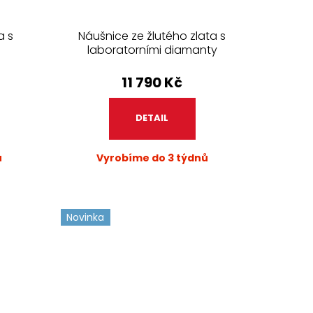
a s
Náušnice ze žlutého zlata s
laboratorními diamanty
11 790 Kč
DETAIL
ů
Vyrobíme do 3 týdnů
Novinka