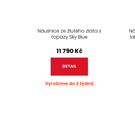
Náušnice ze žlutého zlata s
Ná
topazy Sky Blue
l
11 790 Kč
DETAIL
Vyrobíme do 2 týdnů
O
v