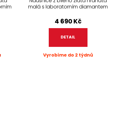
ata
Náušnice z bílého zlata hranatá
orním
malá s laboratorním diamantem
- 1 kus
4 690 Kč
DETAIL
ů
Vyrobíme do 2 týdnů