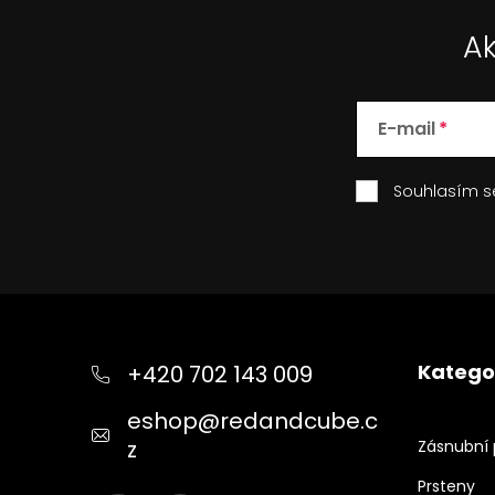
Ak
E-mail
Souhlasím 
Z
á
p
Katego
+420 702 143 009
a
t
eshop
@
redandcube.c
í
z
Zásnubní 
Prsteny