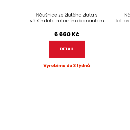
Náušnice ze žlutého zlata s
Ná
větším laboratorním diamantem
labor
- 1 kus
6 660 Kč
DETAIL
Vyrobíme do 3 týdnů