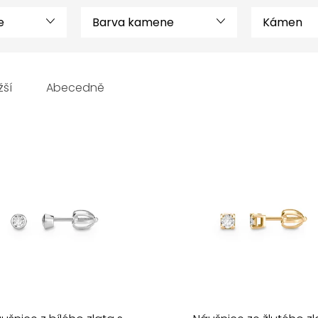
e
Barva kamene
Kámen
žší
Abecedně