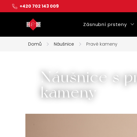
Přejít
+420 702 143 009
na
obsah
Zásnubní prsteny
Domů
Náušnice
Pravé kameny
Náušnice s p
kameny