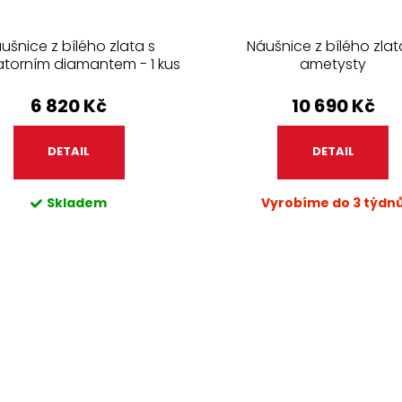
ušnice z bílého zlata s
Náušnice z bílého zlat
atorním diamantem - 1 kus
ametysty
6 820 Kč
10 690 Kč
DETAIL
DETAIL
Skladem
Vyrobíme do 3 týdn