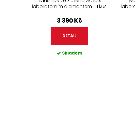
Náušnice ze žlutého zlata s
Ná
laboratorním diamantem - 1 kus
labor
3 390 Kč
DETAIL
Skladem