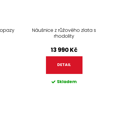
 topazy
Náušnice z růžového zlata s
rhodolity
13 990 Kč
DETAIL
Skladem