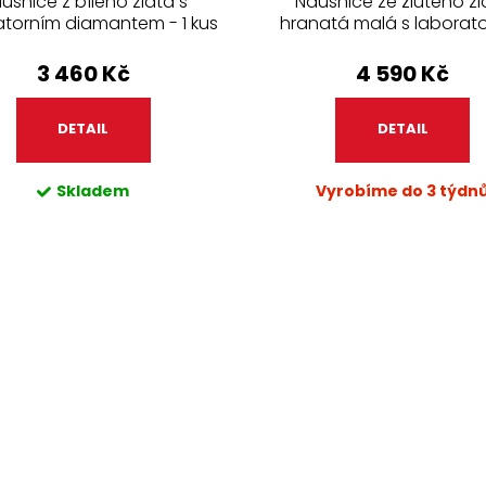
ušnice z bílého zlata s
Náušnice ze žlutého zl
atorním diamantem - 1 kus
hranatá malá s laborat
diamantem - 1 kus
3 460 Kč
4 590 Kč
DETAIL
DETAIL
Skladem
Vyrobíme do 3 týdn