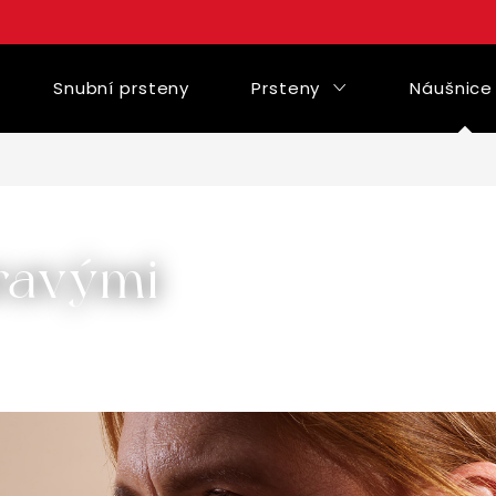
Snubní prsteny
Prsteny
Náušnice
ravými