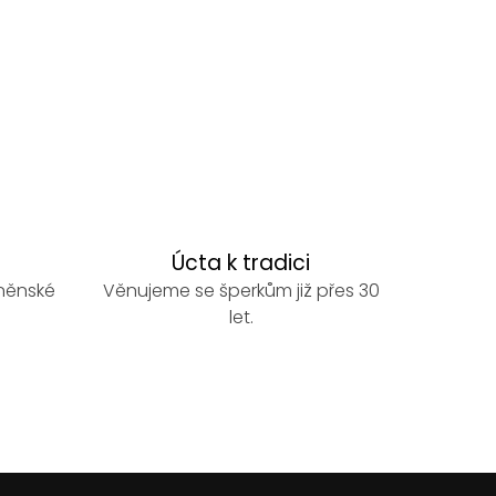
Úcta k tradici
rněnské
Věnujeme se šperkům již přes 30
let.