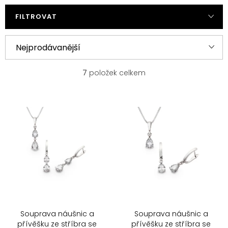
FILTROVAT
V
Ř
Nejprodávanější
ý
a
p
z
Nejlevnější
7
položek celkem
i
e
s
n
Nejdražší
p
í
r
p
Abecedně
o
r
d
o
u
d
k
u
t
k
ů
t
ů
Souprava náušnic a
Souprava náušnic a
přívěšku ze stříbra se
přívěšku ze stříbra se