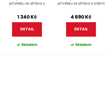
přívěšku ze stříbra s
přívěšku ze stříbra s bílými
fialovými zirkony 914.90
perlami a zirkony 438.90 vis
1 340 Kč
4 690 Kč
DETAIL
DETAIL
Skladem
Skladem