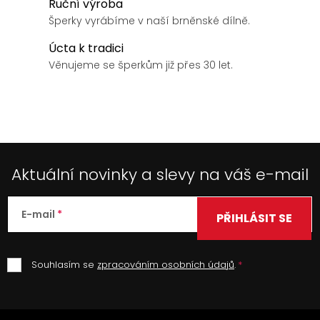
Ruční výroba
c
í
Šperky vyrábíme v naší brněnské dílně.
p
Úcta k tradici
r
Věnujeme se šperkům již přes 30 let.
v
k
y
v
ý
p
Aktuální novinky a slevy na váš e-mail
i
s
u
E-mail
PŘIHLÁSIT SE
Souhlasím se
zpracováním osobních údajů
.
Z