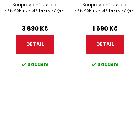
Souprava náušnic a
Souprava náušnic a
přívěšku ze stříbra s bílými
přívěšku ze stříbra s bílými
perlami a zirkony 438.90
perlami a zirkony
401.90+307.90
3 890 Kč
1 690 Kč
DETAIL
DETAIL
Skladem
Skladem