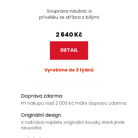
Souprava náušnic a
přívěšku ze stříbra s bílými
perlami 347
2 640 Kč
DETAIL
Vyrobíme do 3 týdnů
O
Doprava zdarma
v
Při nákupu nad 2 000 Kč máte dopravu zdarma.
l
Originální design
á
V nabídce najdete originální kousky, které jinde
d
neuvidíte.
a