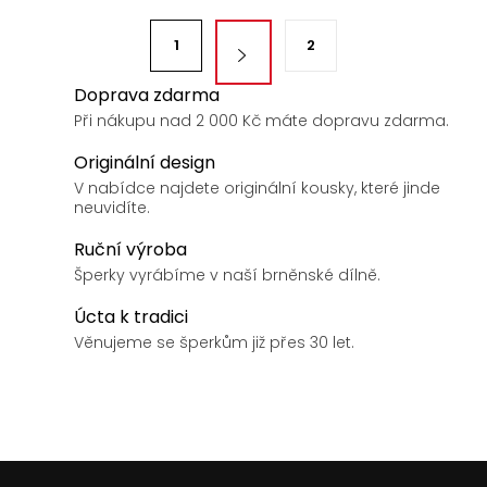
á
S
d
1
2
t
a
r
Doprava zdarma
c
á
Při nákupu nad 2 000 Kč máte dopravu zdarma.
í
n
p
Originální design
k
r
V nabídce najdete originální kousky, které jinde
v
o
neuvidíte.
k
v
Ruční výroba
y
á
Šperky vyrábíme v naší brněnské dílně.
v
n
ý
Úcta k tradici
í
p
Věnujeme se šperkům již přes 30 let.
i
s
u