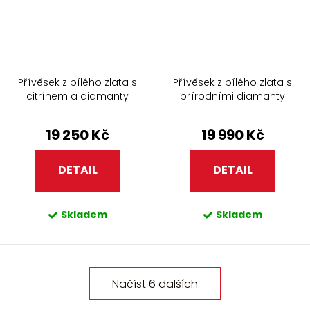
Přívěsek z bílého zlata s
Přívěsek z bílého zlata s
citrínem a diamanty
přírodními diamanty
19 250 Kč
19 990 Kč
DETAIL
DETAIL
Skladem
Skladem
O
Načíst 6 dalších
v
l