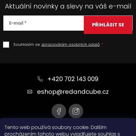
Aktuální novinky a slevy na váš e-mail
E-mail
PŘIHLÁSIT SE
Souhlasím se
zpracováním osobních údajů
.
Z
á
+420 702 143 009
p
a
eshop
@
redandcube.cz
t
í
Tento web používá soubory cookie. Dalším
procházením tohoto webu vyjadřujete souhlas s