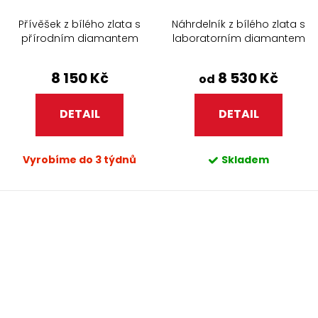
Přívěšek z bílého zlata s
Náhrdelník z bílého zlata s
přírodním diamantem
laboratorním diamantem
373.90
8 150 Kč
8 530 Kč
od
DETAIL
DETAIL
Vyrobíme do 3 týdnů
Skladem