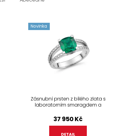
Novinka
Zásnubní prsten z bílého zlata s
laboratorním smaragdem a
diamanty
37 950 Kč
DETAIL