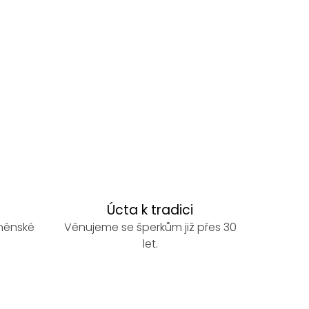
Úcta k tradici
rněnské
Věnujeme se šperkům již přes 30
let.