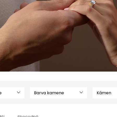
e
Barva kamene
Kámen
žší
Abecedně