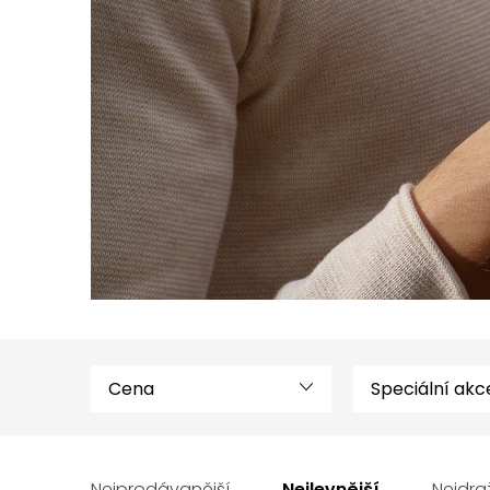
Cena
Speciální akc
V
ý
Nejprodávanější
Nejlevnější
Nejdra