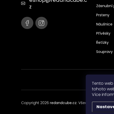
eshop
@
redandcube.c
í
z
Zásnubní 
Prsteny
Náušnice
Přívěsky
Řetízky
Soupravy
Tento web 
tohoto webu
Více infor
Copyright 2026
redandcube.cz
. Všechna práva vyh
Nastav