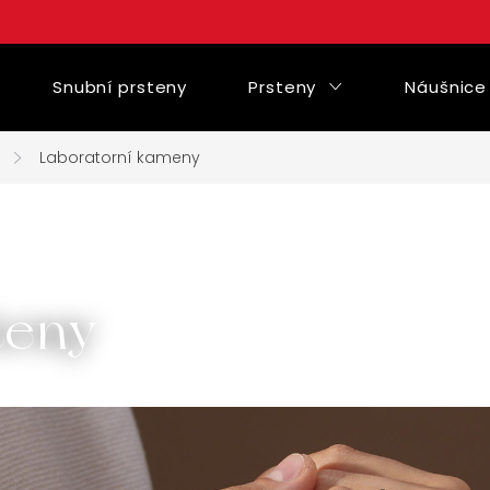
Snubní prsteny
Prsteny
Náušnice
Laboratorní kameny
teny