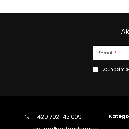
k
y
v
ý
p
Ak
i
s
u
E-mail
Souhlasím 
Z
á
p
Katego
+420 702 143 009
a
t