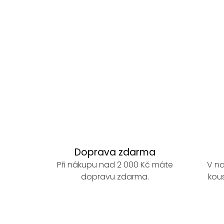
O
v
l
á
d
a
Doprava zdarma
c
Při nákupu nad 2 000 Kč máte
V na
í
dopravu zdarma.
kous
p
r
v