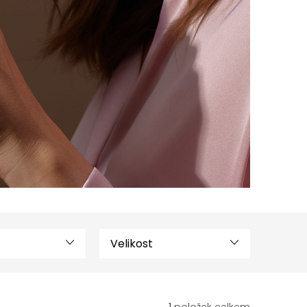
Velikost
1
položek celkem