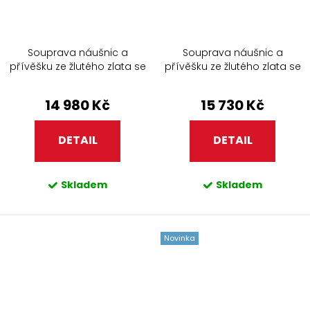
Souprava náušnic a
Souprava náušnic a
přívěšku ze žlutého zlata se
přívěšku ze žlutého zlata se
zirkony 451.90+450.90
zirkony 488.90+330.90
14 980 Kč
15 730 Kč
DETAIL
DETAIL
Skladem
Skladem
Novinka