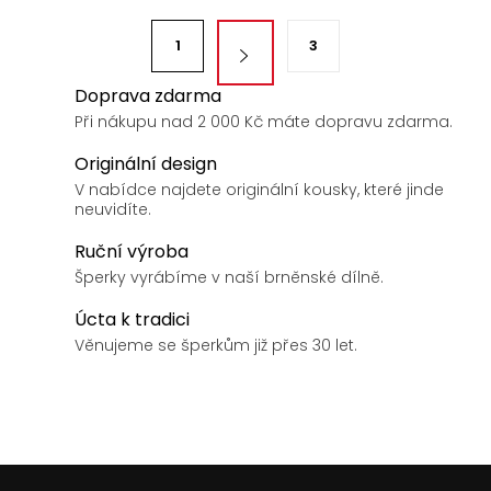
á
S
d
1
3
t
a
r
Doprava zdarma
c
á
Při nákupu nad 2 000 Kč máte dopravu zdarma.
í
n
p
Originální design
k
r
V nabídce najdete originální kousky, které jinde
v
o
neuvidíte.
k
v
Ruční výroba
y
á
Šperky vyrábíme v naší brněnské dílně.
v
n
ý
Úcta k tradici
í
p
Věnujeme se šperkům již přes 30 let.
i
s
u