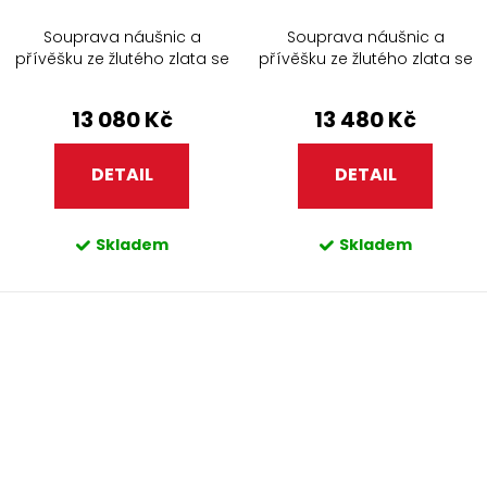
Souprava náušnic a
Souprava náušnic a
přívěšku ze žlutého zlata se
přívěšku ze žlutého zlata se
zirkony 451.90+450.90
zirkony 450.90+450.90
13 080 Kč
13 480 Kč
DETAIL
DETAIL
Skladem
Skladem