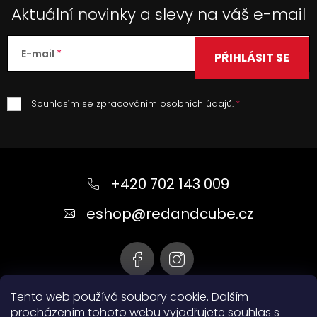
Aktuální novinky a slevy na váš e-mail
E-mail
PŘIHLÁSIT SE
Souhlasím se
zpracováním osobních údajů
.
Z
á
+420 702 143 009
p
a
eshop
@
redandcube.cz
t
í
Tento web používá soubory cookie. Dalším
procházením tohoto webu vyjadřujete souhlas s