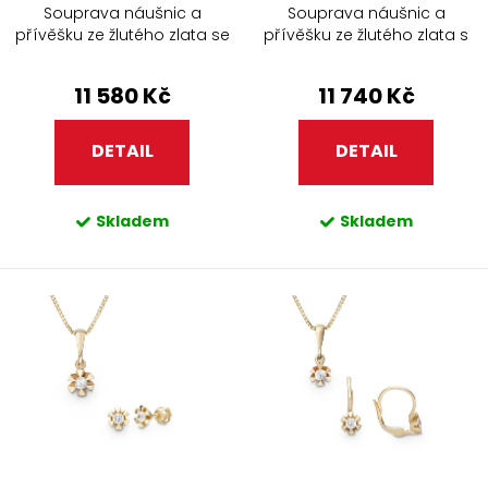
Souprava náušnic a
Souprava náušnic a
přívěšku ze žlutého zlata se
přívěšku ze žlutého zlata s
zirkony 450.90
bílými perlami a zirkony
401.90+307.90
11 580 Kč
11 740 Kč
DETAIL
DETAIL
Skladem
Skladem