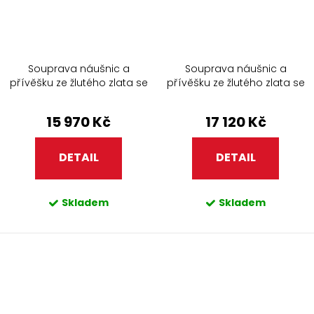
Souprava náušnic a
Souprava náušnic a
přívěšku ze žlutého zlata se
přívěšku ze žlutého zlata se
zirkony 451.90
zirkony 344.90
15 970 Kč
17 120 Kč
DETAIL
DETAIL
Skladem
Skladem