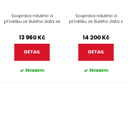
Souprava náušnic a
Souprava náušnic a
přívěšku ze žlutého zlata se
přívěšku ze žlutého zlata s
zirkony 914.90
bílými perlami 907+320
13 960 Kč
14 200 Kč
DETAIL
DETAIL
Skladem
Skladem