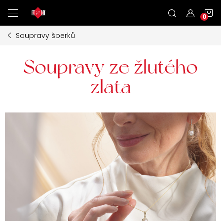
Přejít
N
na
obsah
Soupravy šperků
K
Soupravy ze žlutého
zlata