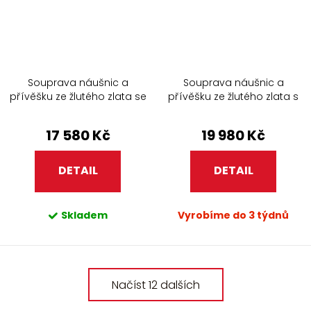
Souprava náušnic a
Souprava náušnic a
přívěšku ze žlutého zlata se
přívěšku ze žlutého zlata s
zirkony 451.90+451.90
topazy Swiss 914.90
17 580 Kč
19 980 Kč
DETAIL
DETAIL
Skladem
Vyrobíme do 3 týdnů
O
Načíst 12 dalších
v
l