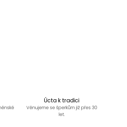
Úcta k tradici
rněnské
Věnujeme se šperkům již přes 30
let.