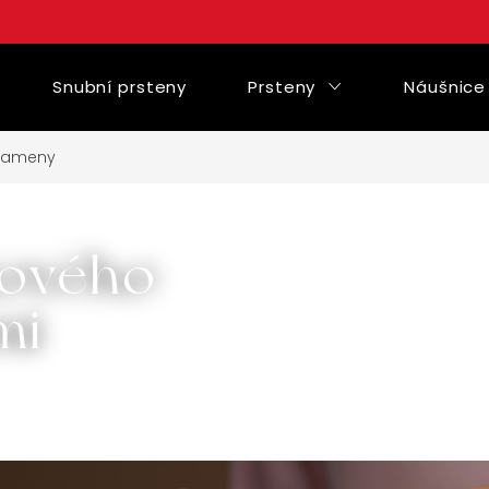
Snubní prsteny
Prsteny
Náušnice
kameny
žového
mi