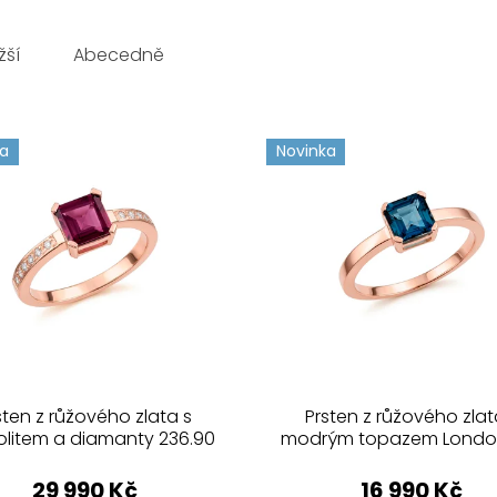
žší
Abecedně
ka
Novinka
sten z růžového zlata s
Prsten z růžového zlat
olitem a diamanty 236.90
modrým topazem Londo
29 990 Kč
16 990 Kč