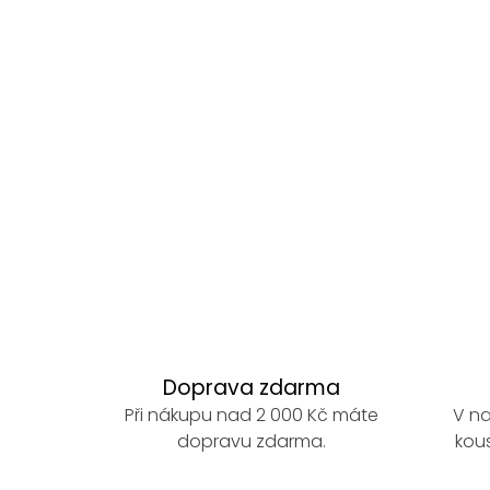
O
v
l
á
d
a
Doprava zdarma
c
Při nákupu nad 2 000 Kč máte
V na
í
dopravu zdarma.
kous
p