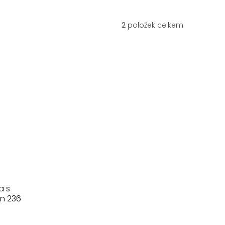
2
položek celkem
a s
n 236