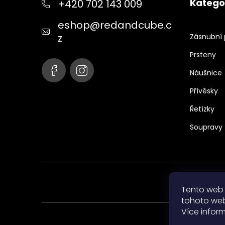
Katego
+420 702 143 009
a
t
eshop
@
redandcube.c
í
z
Zásnubní 
Prsteny
Náušnice
Přívěsky
Řetízky
Soupravy
Tento web 
tohoto webu
Více infor