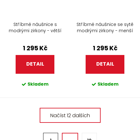
Stříbrné náušnice s
Stříbrné náušnice se sytě
modrými zirkony - větší
modrými zirkony - menší
1 295 Kč
1 295 Kč
DETAIL
DETAIL
Skladem
Skladem
O
Načíst 12 dalších
v
l
á
S