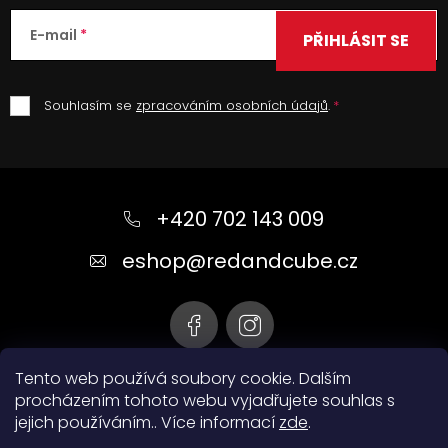
E-mail
PŘIHLÁSIT SE
Souhlasím se
zpracováním osobních údajů
.
Z
á
+420 702 143 009
p
a
eshop
@
redandcube.cz
t
í
Tento web používá soubory cookie. Dalším
procházením tohoto webu vyjadřujete souhlas s
jejich používáním.. Více informací
zde
.