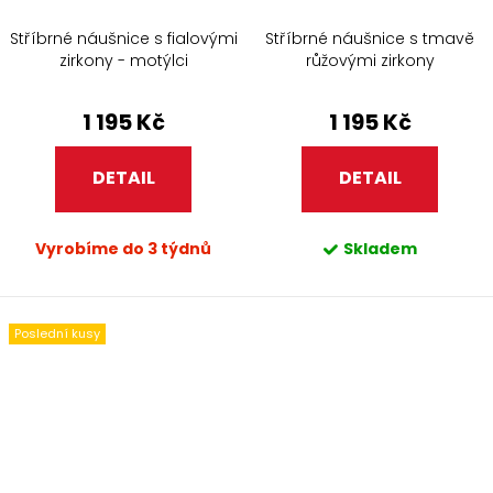
Stříbrné náušnice s fialovými
Stříbrné náušnice s tmavě
zirkony - motýlci
růžovými zirkony
1 195 Kč
1 195 Kč
DETAIL
DETAIL
Vyrobíme do 3 týdnů
Skladem
Poslední kusy