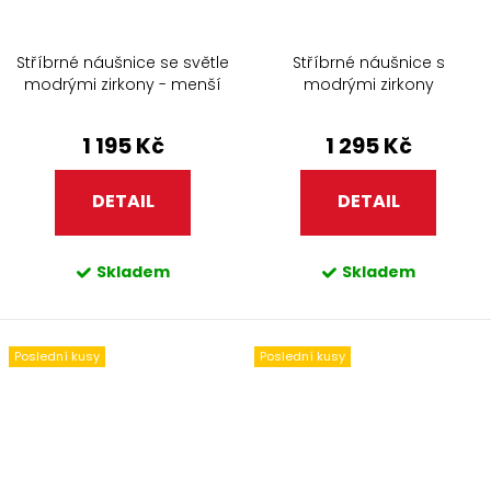
Stříbrné náušnice se světle
Stříbrné náušnice s
modrými zirkony - menší
modrými zirkony
1 195 Kč
1 295 Kč
DETAIL
DETAIL
Skladem
Skladem
Poslední kusy
Poslední kusy