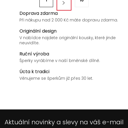
d
1
10
t
a
r
Doprava zdarma
c
á
Při nákupu nad 2 000 Kč máte dopravu zdarma.
í
n
p
Originální design
k
r
V nabídce najdete originální kousky, které jinde
v
o
neuvidíte.
k
v
Ruční výroba
y
á
Šperky vyrábíme v naší brněnské dílně.
v
n
ý
Úcta k tradici
í
p
Věnujeme se šperkům již přes 30 let.
i
s
u
Aktuální novinky a slevy na váš e-mail