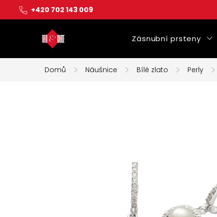
Přejít
+420 702 143 009
na
obsah
Zásnubní prsteny
Domů
Náušnice
Bílé zlato
Perly