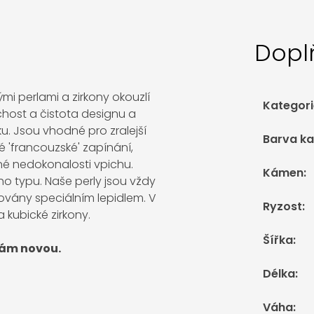
Dopl
ými perlami a zirkony okouzlí
Kategori
host a čistota designu a
u. Jsou vhodné pro zralejší
Barva k
ké 'francouzské' zapínání,
dné nedokonalosti vpichu.
Kámen
:
o typu. Naše perly jsou vždy
xovány speciálním lepidlem. V
Ryzost
:
 kubické zirkony.
Šířka
:
vám novou.
Délka
:
Váha
: