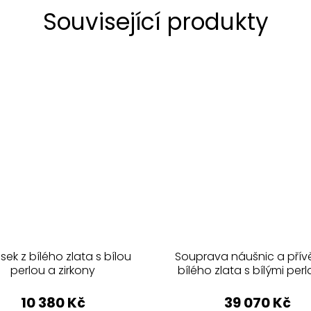
Související produkty
sek z bílého zlata s bílou
Souprava náušnic a přív
perlou a zirkony
bílého zlata s bílými per
zirkony 438.90 vis
10 380 Kč
39 070 Kč