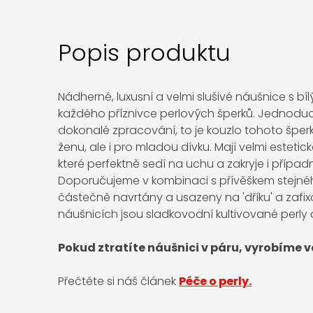
Popis produktu
Nádherné, luxusní a velmi slušivé náušnice s bíl
každého příznivce perlových šperků. Jednoduc
dokonalé zpracování, to je kouzlo tohoto šperk
ženu, ale i pro mladou dívku. Mají velmi estetic
které perfektně sedí na uchu a zakryje i přípa
Doporučujeme v kombinaci s přívěškem stejnéh
částečně navrtány a usazeny na 'dříku' a zafi
náušnicích jsou sladkovodní kultivované perly a
Pokud ztratíte náušnici v páru, vyrobíme 
Přečtěte si náš článek
Péče o perly.