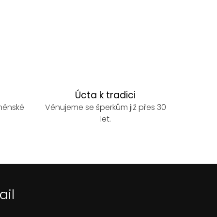
Úcta k tradici
rněnské
Věnujeme se šperkům již přes 30
let.
ail