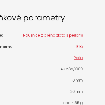
ňkové parametry
e
:
Náušnice z bílého zlata s perlami
amene
:
Bílá
Perla
Au 585/1000
10 mm
26 mm
cca 4,55 g