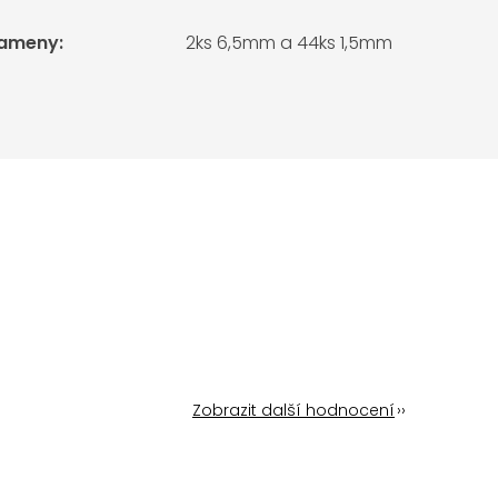
kameny
:
2ks 6,5mm a 44ks 1,5mm
Zobrazit další hodnocení