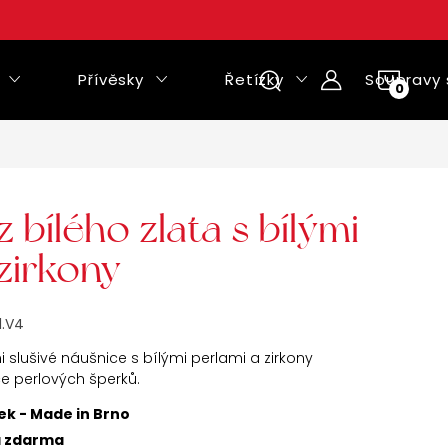
Přívěsky
Řetízky
Soupravy 
NÁKUPNÍ
KOŠÍK
 bílého zlata s bílými
zirkony
1.V4
i slušivé náušnice s bílými perlami a zirkony
ce perlových šperků.
ek - Made in Brno
a zdarma