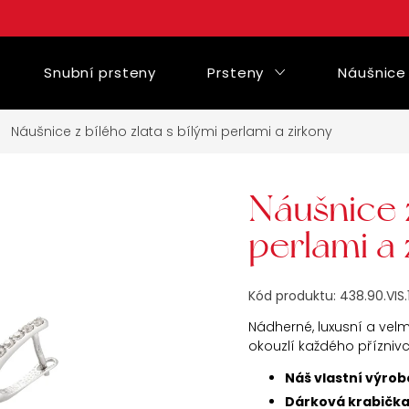
Snubní prsteny
Prsteny
Náušnice
Náušnice z bílého zlata s bílými perlami a zirkony
Náušnice z
perlami a 
Kód produktu:
438.90.VIS.
Nádherné, luxusní a velm
okouzlí každého přízniv
Náš vlastní výrob
Dárková krabičk