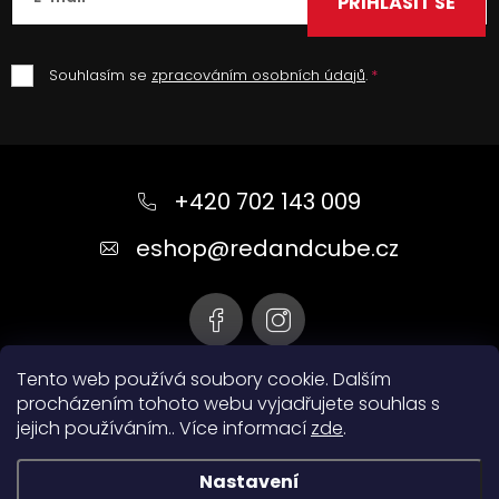
PŘIHLÁSIT SE
Souhlasím se
zpracováním osobních údajů
.
Z
á
+420 702 143 009
p
a
eshop
@
redandcube.cz
t
í
Tento web používá soubory cookie. Dalším
procházením tohoto webu vyjadřujete souhlas s
jejich používáním.. Více informací
zde
.
Nastavení