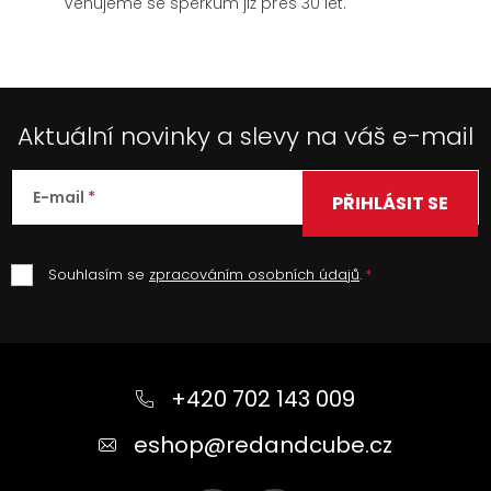
Věnujeme se šperkům již přes 30 let.
Aktuální novinky a slevy na váš e-mail
E-mail
PŘIHLÁSIT SE
Souhlasím se
zpracováním osobních údajů
.
Z
á
+420 702 143 009
p
a
eshop
@
redandcube.cz
t
í