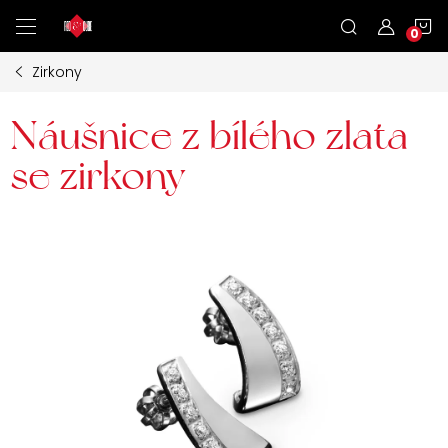
Přejít
N
na
obsah
Zirkony
K
Náušnice z bílého zlata
se zirkony