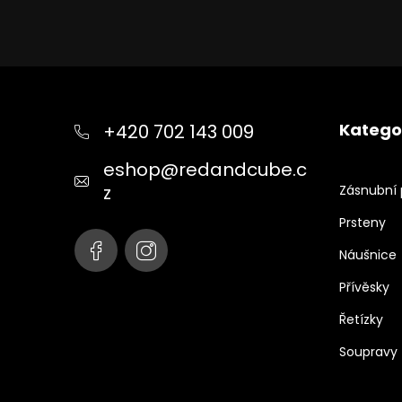
Z
á
p
Katego
+420 702 143 009
a
t
eshop
@
redandcube.c
í
z
Zásnubní 
Prsteny
Náušnice
Přívěsky
Řetízky
Soupravy