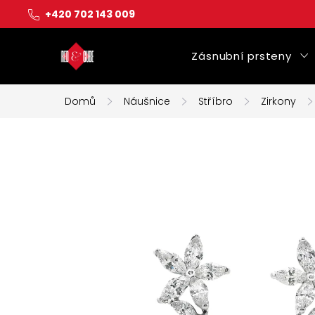
Přejít
+420 702 143 009
na
obsah
Zásnubní prsteny
Domů
Náušnice
Stříbro
Zirkony