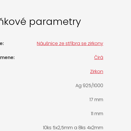
ňkové parametry
e
:
Náušnice ze stříbra se zirkony
amene
:
Čirá
Zirkon
Ag 925/1000
17 mm
11 mm
10ks 5x2,5mm a 8ks 4x2mm