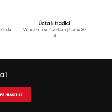
Úcta k tradici
rněnské
Věnujeme se šperkům již přes 30
let.
ail
PŘIHLÁSIT SE