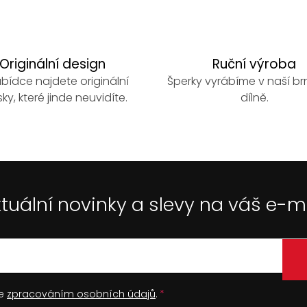
Originální design
Ruční výroba
bídce najdete originální
Šperky vyrábíme v naší b
ky, které jinde neuvidíte.
dílně.
tuální novinky a slevy na váš e-m
se
zpracováním osobních údajů
.