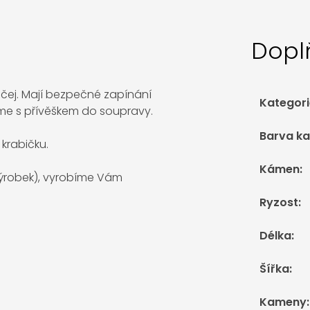
Dopl
ičej. Mají bezpečné zapínání
Kategori
me s přívěškem do soupravy.
Barva k
krabičku.
Kámen
:
 výrobek), vyrobíme Vám
Ryzost
:
Délka
:
Šířka
:
Kameny
: