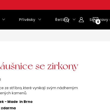
Přívěsky
Řetízky
Soupravy 
NÁKUPNÍ
KOŠÍK
náušnice se zirkony
R
ce ze stříbra, které vynikají svým nádherným
šených kamenů.
ek - Made in Brno
a zdarma