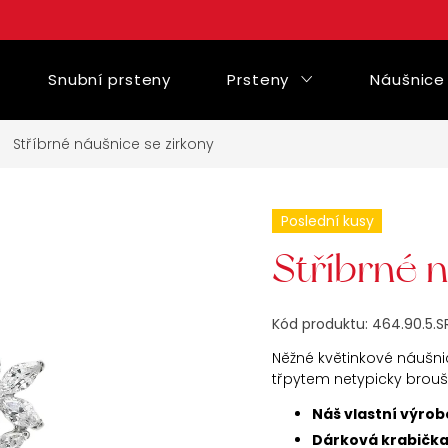
Snubní prsteny
Prsteny
Náušnice
Stříbrné náušnice se zirkony
Poslední kusy
Stříbrné 
Kód produktu:
464.90.5.S
Něžné květinkové náušni
třpytem netypicky brou
Náš vlastní výrob
Dárková krabičk