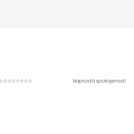
☆☆☆☆☆☆☆☆
Naprostá spokojenost!