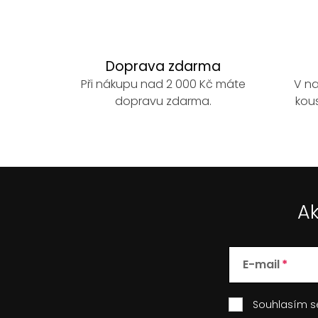
Doprava zdarma
Při nákupu nad 2 000 Kč máte
V na
dopravu zdarma.
kous
Ak
E-mail
Souhlasím 