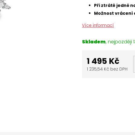
Při ztrátě jedné
Možnost vrácení 
Více informací
Skladem
1
1 495 Kč
1 235,54 Kč bez DPH
Měrná
cena: