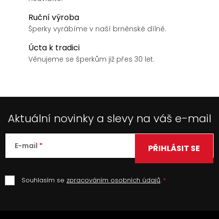
Ruční výroba
Šperky vyrábíme v naší brněnské dílně.
Úcta k tradici
Věnujeme se šperkům již přes 30 let.
Aktuální novinky a slevy na váš e-mail
E-mail
PŘIHLÁSIT SE
Souhlasím se
zpracováním osobních údajů
.
Z