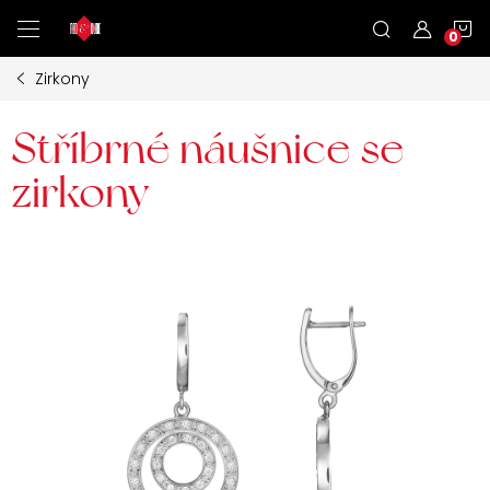
Přejít
N
na
obsah
Zirkony
K
Stříbrné náušnice se
zirkony