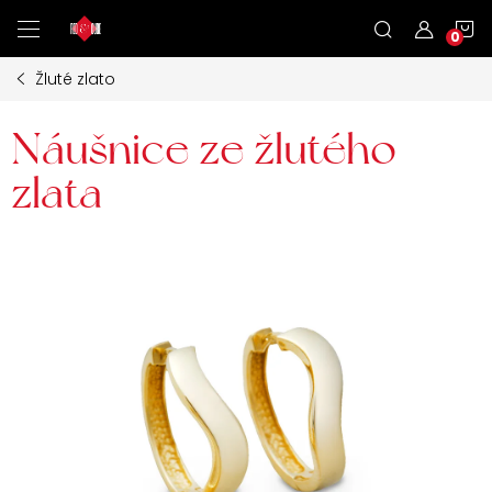
Přejít
N
na
obsah
Žluté zlato
K
Náušnice ze žlutého
zlata