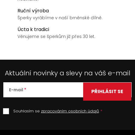
Ruční výroba
Šperky vyrábíme v naší brněnské dílně.
Úcta k tradici
Věnujeme se šperkům již přes 30 let.
Aktuální novinky a slevy na váš e-mail
E-mail
PŘIHLÁSIT SE
Souhlasím se
zpracováním osobních údajů
.
Z