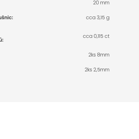
20 mm
ušnic
:
cca 3,15 g
cca 0,115 ct
ů
:
2ks 8mm
2ks 2,5mm