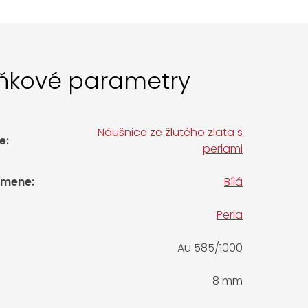
ňkové parametry
Náušnice ze žlutého zlata s
e
:
perlami
amene
:
Bílá
Perla
Au 585/1000
8 mm