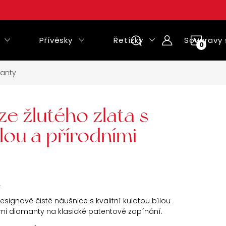
Přívěsky
Řetízky
Soupravy 
NÁKUPNÍ
KOŠÍK
manty
e žlutého zlata s
lou a přírodními
L
esignově čisté náušnice s kvalitní kulatou bílou
mi diamanty na klasické patentové zapínání.