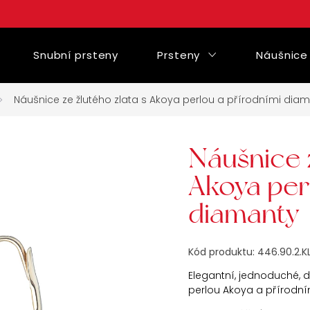
Snubní prsteny
Prsteny
Náušnice
Náušnice ze žlutého zlata s Akoya perlou a přírodními dia
Náušnice z
Akoya per
diamanty
Kód produktu:
446.90.2.K
Elegantní, jednoduché, d
perlou Akoya a přírodní