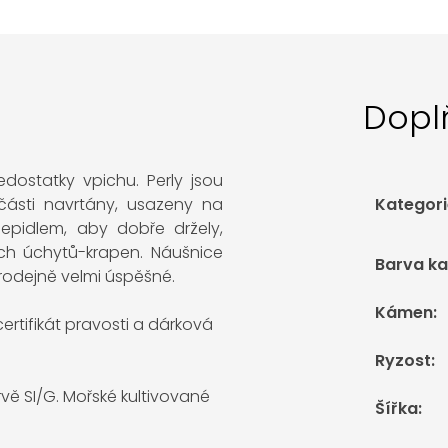
Dopl
dostatky vpichu. Perly jsou
části navrtány, usazeny na
Kategori
lepidlem, aby dobře držely,
h úchytů-krapen. Náušnice
Barva k
prodejně velmi úspěšné.
Kámen
:
rtifikát pravosti a dárková
Ryzost
:
vě SI/G. Mořské kultivované
Šířka
: