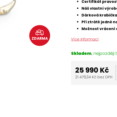
Certifikát pravo
Náš vlastní výrob
Dárková krabičk
Při ztrátě jedné
Možnost vrácení 
ZDARMA
Více informací
Skladem
1
25 990 Kč
21 479,34 Kč bez DPH
Měrná
cena: