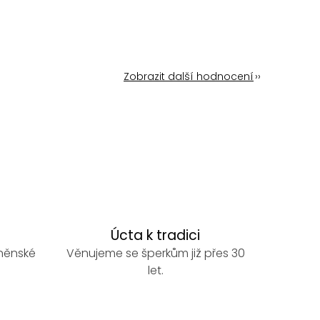
Zobrazit další hodnocení
Úcta k tradici
rněnské
Věnujeme se šperkům již přes 30
let.