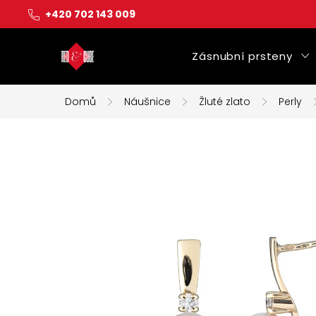
Přejít
+420 702 143 009
na
obsah
Zásnubní prsteny
Domů
Náušnice
Žluté zlato
Perly