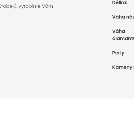
Délka
:
 výrobek), vyrobíme Vám
Váha ná
Váha
diamant
Perly
:
Kameny
: