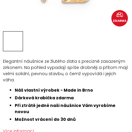
ZDARMA
Elegantní náušnice ze žlutého zlata s precizně zasazeným
zirkonem. Na pohled vypadají spíše drobněji a přitom mají
velmi solidní, pevnou stavbu, o čemž vypovídá i jejich
váha.
Náš vlastní výrobek - Made in Brno
Dárková krabička zdarma
Při ztrátě jedné naši náušnice Vám vyrobíme
novou
Možnost vrácení do 30 dnů
Více informací