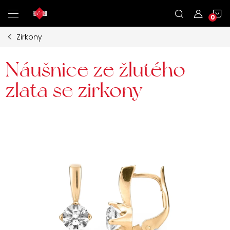
Přejít
N
na
obsah
Zirkony
K
Náušnice ze žlutého
zlata se zirkony