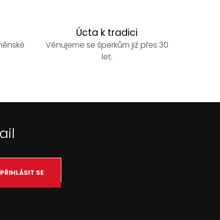
Úcta k tradici
rněnské
Věnujeme se šperkům již přes 30
let.
ail
PŘIHLÁSIT SE