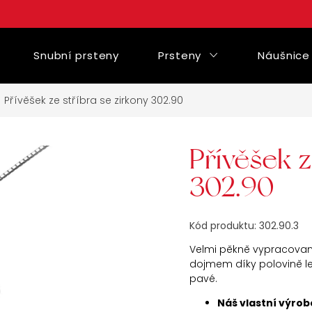
Snubní prsteny
Prsteny
Náušnice
Přívěšek ze stříbra se zirkony 302.90
Přívěšek z
302.90
Kód produktu:
302.90.3
Velmi pěkně vypracovan
dojmem díky polovině le
pavé.
Náš vlastní výrob