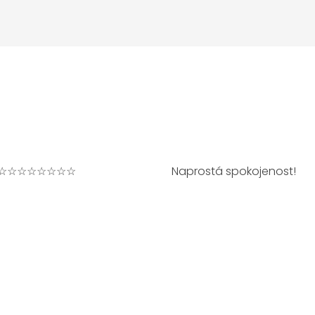
☆☆☆☆☆☆☆☆
Naprostá spokojenost!