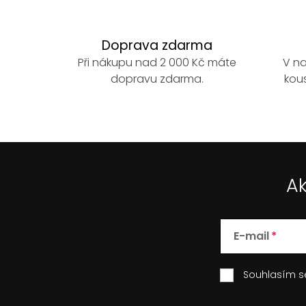
Doprava zdarma
Při nákupu nad 2 000 Kč máte
V na
dopravu zdarma.
kous
Ak
E-mail
Souhlasím 