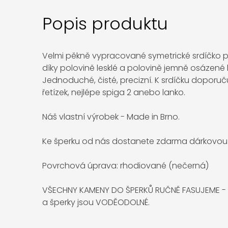
Popis produktu
Velmi pěkně vypracované symetrické srdíčko
díky polovině lesklé a polovině jemně osázené
Jednoduché, čisté, precizní. K srdíčku doporuč
řetízek, nejlépe spiga 2 anebo lanko.
Náš vlastní výrobek - Made in Brno.
Ke šperku od nás dostanete zdarma dárkovou 
Povrchová úprava: rhodiované (nečerná)
VŠECHNY KAMENY DO ŠPERKŮ RUČNĚ FASUJEME - NE
a šperky jsou VODĚODOLNÉ.