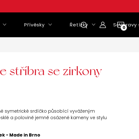
Přívěsky
Řetízky
Soupravy 
NÁKUPNÍ
KOŠÍK
e stříbra se zirkony
é symetrické srdíčko působící vyváženým
sklé a polovině jemně osázené kameny ve stylu
ek - Made in Brno