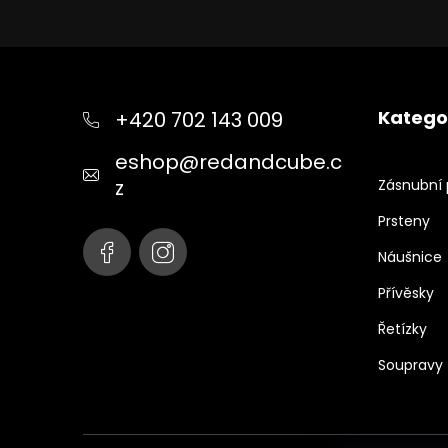
Z
á
p
Katego
+420 702 143 009
a
t
eshop
@
redandcube.c
í
z
Zásnubní 
Prsteny
Náušnice
Přívěsky
Řetízky
Soupravy