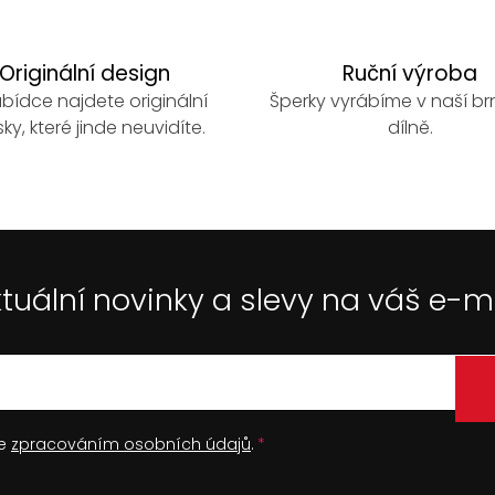
Originální design
Ruční výroba
bídce najdete originální
Šperky vyrábíme v naší b
ky, které jinde neuvidíte.
dílně.
tuální novinky a slevy na váš e-m
se
zpracováním osobních údajů
.