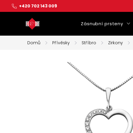
Přejít
+420 702 143 009
na
obsah
Zásnubní prsteny
Domů
Přívěsky
Stříbro
Zirkony