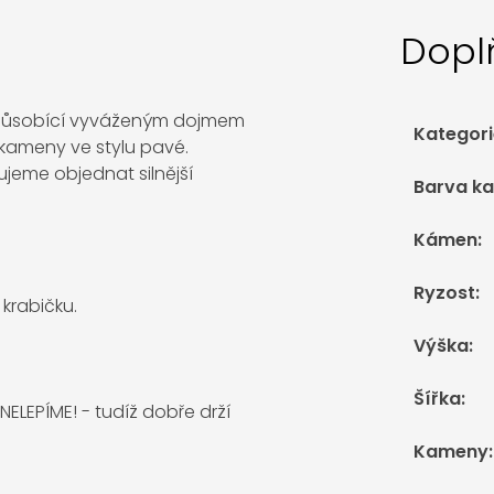
Dopl
 působící vyváženým dojmem
Kategori
 kameny ve stylu pavé.
ujeme objednat silnější
Barva k
Kámen
:
Ryzost
:
krabičku.
Výška
:
Šířka
:
LEPÍME! - tudíž dobře drží
Kameny
: