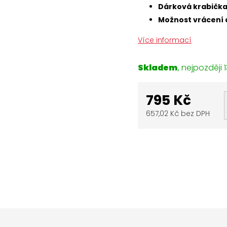
Dárková krabičk
Možnost vrácení 
Více informací
Skladem
1
795 Kč
657,02 Kč bez DPH
Měrná
cena: