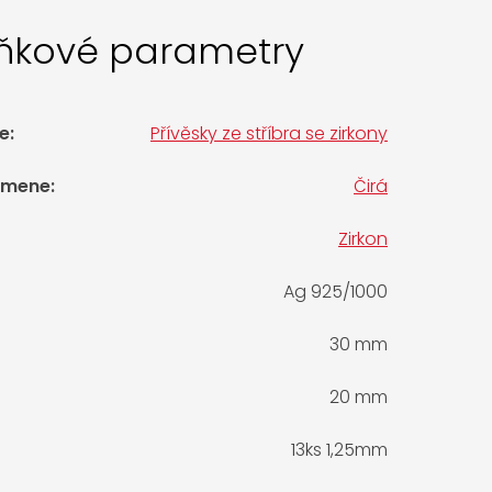
ňkové parametry
e
:
Přívěsky ze stříbra se zirkony
amene
:
Čirá
Zirkon
Ag 925/1000
30 mm
20 mm
13ks 1,25mm