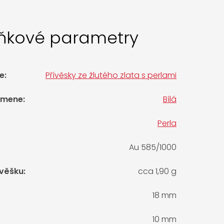
ňkové parametry
e
:
Přívěsky ze žlutého zlata s perlami
amene
:
Bílá
Perla
Au 585/1000
ívěšku
:
cca 1,90 g
18 mm
10 mm