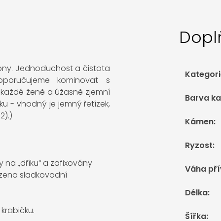
Dopl
rkony. Jednoduchost a čistota
Kategori
Doporučujeme kominovat s
ad každé ženě a úžasně zjemní
Barva k
zku - vhodný je jemný řetízek,
2).)
Kámen
:
Ryzost
:
y na „dříku“ a zafixovány
Váha př
sazena sladkovodní
Délka
:
krabičku.
Šířka
: