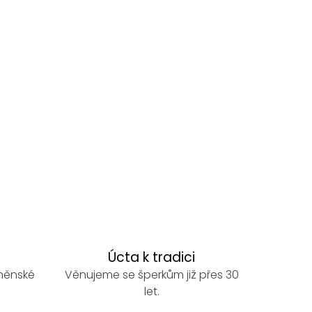
Úcta k tradici
rněnské
Věnujeme se šperkům již přes 30
let.