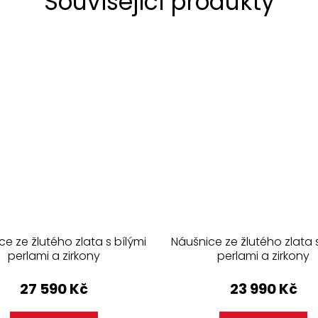
Související produkty
e ze žlutého zlata s bílými
Náušnice ze žlutého zlata s
perlami a zirkony
perlami a zirkony
27 590 Kč
23 990 Kč