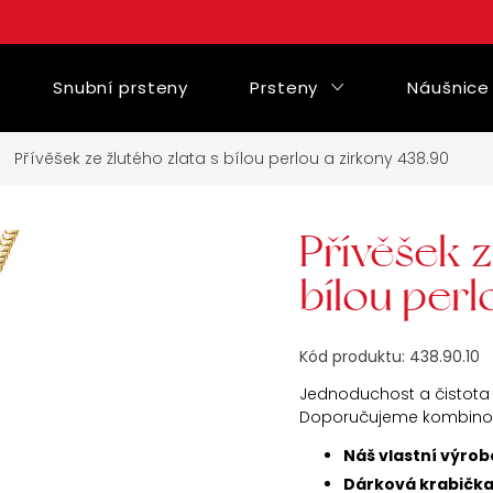
Snubní prsteny
Prsteny
Náušnice
Přívěšek ze žlutého zlata s bílou perlou a zirkony 438.90
Přívěšek z
bílou perl
Kód produktu:
438.90.10
Jednoduchost a čistota d
Doporučujeme kombinova
Náš vlastní výrob
Dárková krabičk