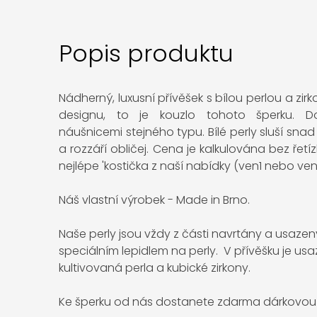
Popis produktu
Nádherný, luxusní přívěšek s bílou perlou a zi
designu, to je kouzlo tohoto šperku. 
náušnicemi stejného typu. Bílé perly sluší sn
a rozzáří obličej. Cena je kalkulována bez řetí
nejlépe 'kostička z naší nabídky (ven1 nebo ven
Náš vlastní výrobek - Made in Brno.
Naše perly jsou vždy z části navrtány a usazen
speciálním lepidlem na perly. V přívěšku je u
kultivovaná perla a kubické zirkony.
Ke šperku od nás dostanete zdarma dárkovou 