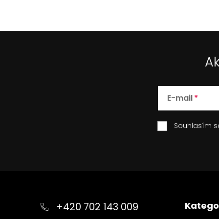
Ak
E-mail
Souhlasím 
Z
á
p
Katego
+420 702 143 009
a