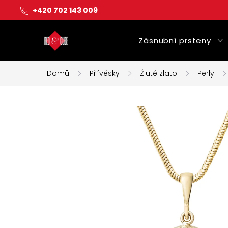
Přejít
+420 702 143 009
na
obsah
Zásnubní prsteny
Domů
Přívěsky
Žluté zlato
Perly