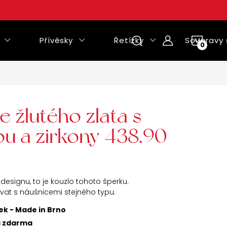
Přívěsky
Řetízky
Soupravy 
NÁKUPNÍ
KOŠÍK
e žlutého zlata s
ou a zirkony 438.90
esignu, to je kouzlo tohoto šperku.
t s náušnicemi stejného typu.
ek - Made in Brno
a zdarma