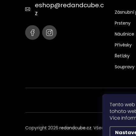
t
eshop
@
redandcube.c
í
z
Zásnubní 
Prsteny
Náušnice
Přívěsky
Řetízky
Soupravy
Tento web 
tohoto webu
Více infor
Copyright 2026
redandcube.cz
. Všechna práva vyh
Nastav