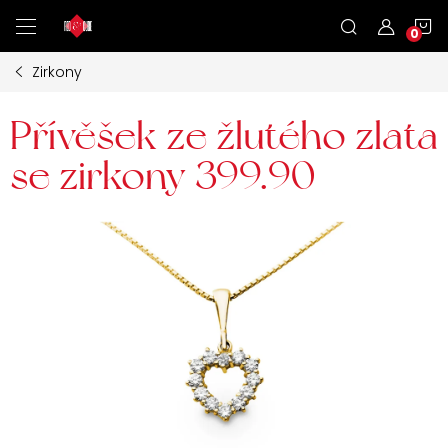
Přejít
N
na
obsah
Zirkony
K
Přívěšek ze žlutého zlata
se zirkony 399.90