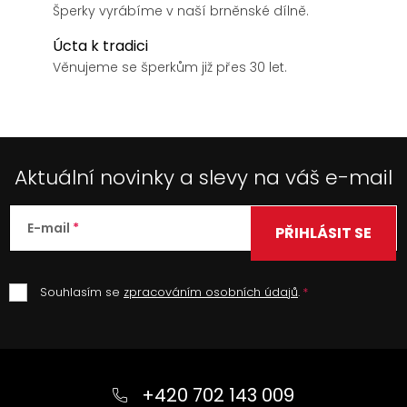
Šperky vyrábíme v naší brněnské dílně.
Úcta k tradici
Věnujeme se šperkům již přes 30 let.
Aktuální novinky a slevy na váš e-mail
E-mail
PŘIHLÁSIT SE
Souhlasím se
zpracováním osobních údajů
.
Z
á
+420 702 143 009
p