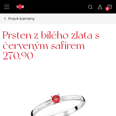
Přejít
N
na
obsah
Pravé kameny
K
Prsten z bílého zlata s
červeným safírem
270.90