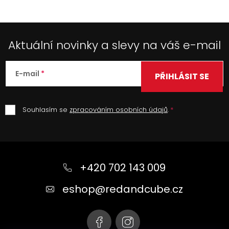
Aktuální novinky a slevy na váš e-mail
E-mail
PŘIHLÁSIT SE
Souhlasím se
zpracováním osobních údajů
.
Z
á
+420 702 143 009
p
a
eshop
@
redandcube.cz
t
í