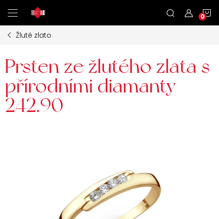
Přejít
N
na
obsah
Žluté zlato
K
Prsten ze žlutého zlata s
přírodními diamanty
242.90