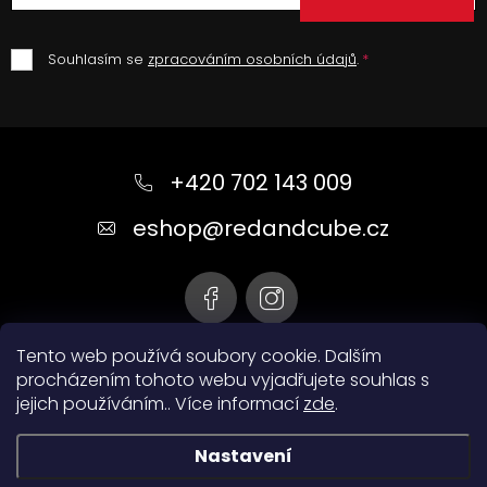
Souhlasím se
zpracováním osobních údajů
.
Z
á
+420 702 143 009
p
a
eshop
@
redandcube.cz
t
í
Tento web používá soubory cookie. Dalším
procházením tohoto webu vyjadřujete souhlas s
jejich používáním.. Více informací
zde
.
Nastavení
Copyright 2026
redandcube.cz
. Všechna práva