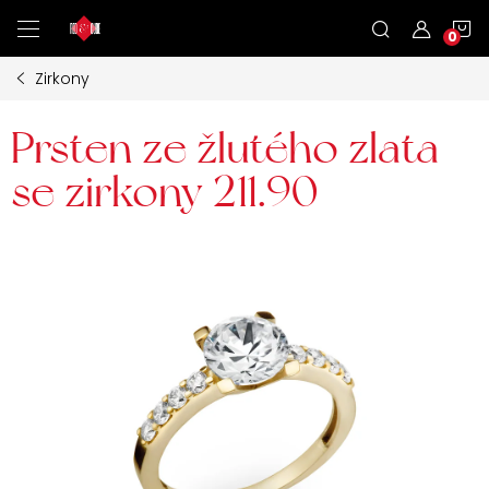
Přejít
N
na
obsah
Zirkony
K
Prsten ze žlutého zlata
se zirkony 211.90