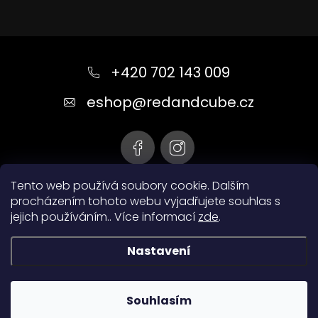
Z
á
+420 702 143 009
p
a
eshop
@
redandcube.cz
t
í
Tento web používá soubory cookie. Dalším
procházením tohoto webu vyjadřujete souhlas s
jejich používáním.. Více informací
zde
.
Nastavení
Copyright 2026
redandcube.cz
. Všechna práva
vyhrazena.
Souhlasím
Vytvořil Shoptet