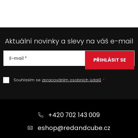
s
u
Aktuální novinky a slevy na váš e-mail
E-mail
PŘIHLÁSIT SE
Souhlasím se
zpracováním osobních údajů
.
Z
á
+420 702 143 009
p
a
eshop
@
redandcube.cz
t