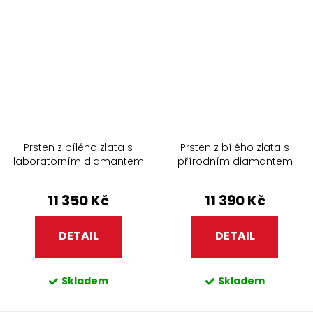
Prsten z bílého zlata s
Prsten z bílého zlata s
laboratorním diamantem
přírodním diamantem
281.90
256.90
11 350 Kč
11 390 Kč
DETAIL
DETAIL
Skladem
Skladem