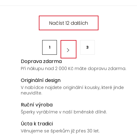
O
Načíst 12 dalších
v
l
á
S
d
1
3
t
a
r
Doprava zdarma
c
á
Při nákupu nad 2 000 Kč máte dopravu zdarma.
í
n
p
Originální design
k
r
V nabídce najdete originální kousky, které jinde
v
o
neuvidíte.
k
v
Ruční výroba
y
á
Šperky vyrábíme v naší brněnské dílně.
v
n
ý
Úcta k tradici
í
p
Věnujeme se šperkům již přes 30 let.
i