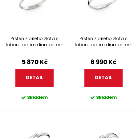
u
d
k
u
t
k
ů
t
ů
Prsten z bílého zlata s
Prsten z bílého zlata s
laboratorním diamantem
laboratorním diamantem
509.90
270.90
5 870 Kč
6 990 Kč
DETAIL
DETAIL
Skladem
Skladem