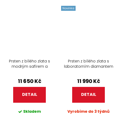
Novinka
Prsten z bílého zlata s
Prsten z bílého zlata s
modrým safírem a
laboratorním diamantem
diamanty 270.99
205.90
11 650 Kč
11 990 Kč
DETAIL
DETAIL
Skladem
Vyrobíme do 3 týdnů