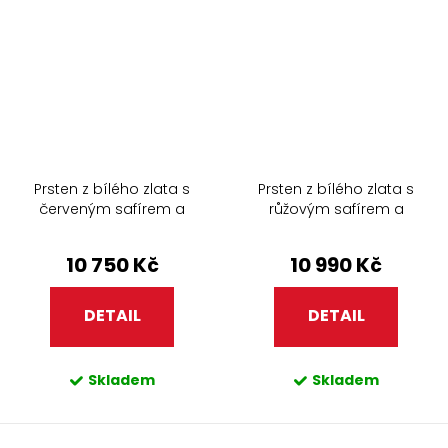
Prsten z bílého zlata s
Prsten z bílého zlata s
červeným safírem a
růžovým safírem a
diamanty 270.99
diamanty 270.99
10 750 Kč
10 990 Kč
DETAIL
DETAIL
Skladem
Skladem