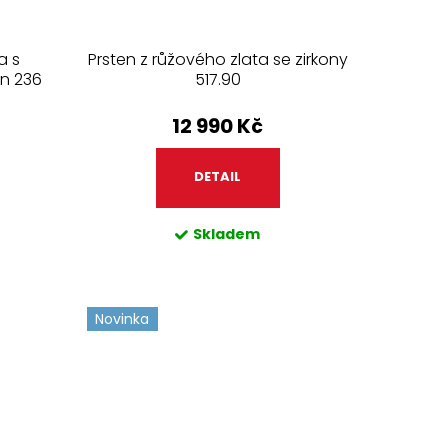
a s
Prsten z růžového zlata se zirkony
n 236
517.90
12 990 Kč
DETAIL
Skladem
Novinka