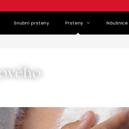
Snubní prsteny
Prsteny
Náušnice
žového