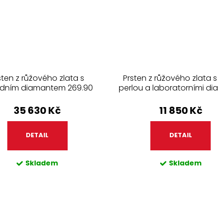
sten z růžového zlata s
Prsten z růžového zlata s
odním diamantem 269.90
perlou a laboratorními d
208.90
35 630 Kč
11 850 Kč
DETAIL
DETAIL
Skladem
Skladem