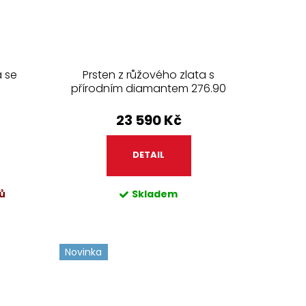
a se
Prsten z růžového zlata s
přírodním diamantem 276.90
23 590 Kč
DETAIL
ů
Skladem
Novinka