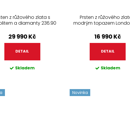
sten z růžového zlata s
Prsten z růžového zlat
olitem a diamanty 236.90
modrým topazem Londo
29 990 Kč
16 990 Kč
DETAIL
DETAIL
Skladem
Skladem
ka
Novinka