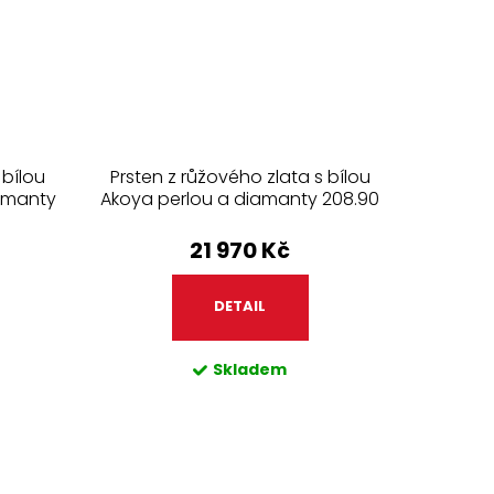
 bílou
Prsten z růžového zlata s bílou
iamanty
Akoya perlou a diamanty 208.90
21 970 Kč
DETAIL
Skladem