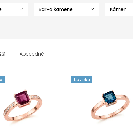
e
Barva kamene
Kámen
žší
Abecedně
ka
Novinka