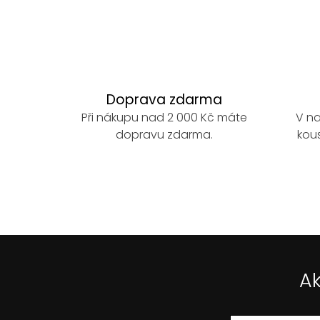
O
v
l
á
d
a
Doprava zdarma
c
Při nákupu nad 2 000 Kč máte
V na
í
dopravu zdarma.
kous
p
r
v
k
y
v
ý
p
Ak
i
s