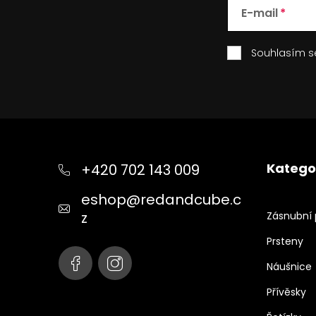
u
E-mail
Souhlasím 
Z
á
p
Katego
+420 702 143 009
a
t
eshop
@
redandcube.c
í
z
Zásnubní 
Prsteny
Náušnice
Přívěsky