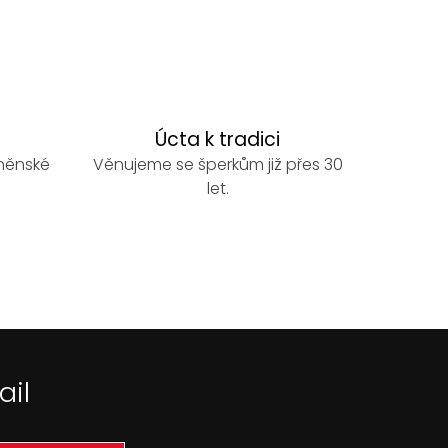
Úcta k tradici
rněnské
Věnujeme se šperkům již přes 30
let.
ail