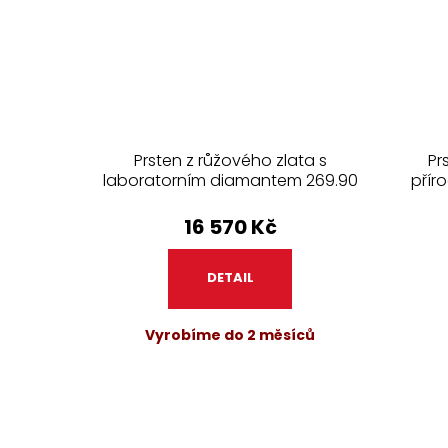
Prsten z růžového zlata s
Pr
laboratorním diamantem 269.90
přír
16 570 Kč
DETAIL
Vyrobíme do 2 měsíců