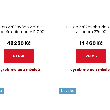
sten z růžového zlata s
Prsten z růžového zlat
rodními diamanty 517.90
zirkonem 276.90
49 250 Kč
14 460 Kč
DETAIL
DETAIL
Vyrobíme do 2 měsíců
Vyrobíme do 2 měsíc
ka
Novinka