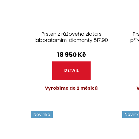
Prsten z růžového zlata s
Pr
laboratorními diamanty 517.90
pří
18 950 Kč
DETAIL
Vyrobíme do 2 měsíců
Novinka
Novin