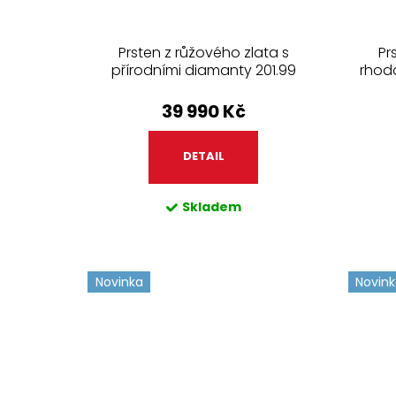
t
ů
Prsten z růžového zlata s
Pr
přírodními diamanty 201.99
rhod
39 990 Kč
DETAIL
Skladem
Novinka
Novin