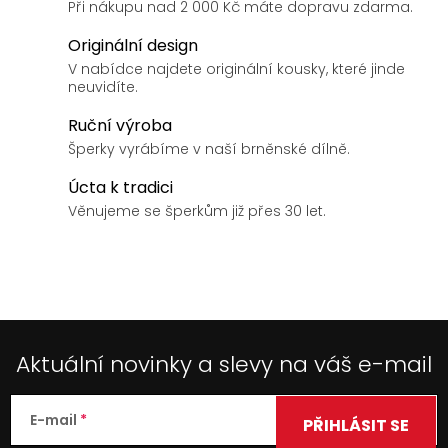
v
Při nákupu nad 2 000 Kč máte dopravu zdarma.
l
Originální design
á
V nabídce najdete originální kousky, které jinde
d
neuvidíte.
a
Ruční výroba
c
í
Šperky vyrábíme v naší brněnské dílně.
p
Úcta k tradici
r
Věnujeme se šperkům již přes 30 let.
v
k
y
v
ý
p
Aktuální novinky a slevy na váš e-mail
i
s
u
E-mail
PŘIHLÁSIT SE