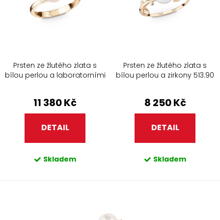
u
d
k
u
t
k
ů
t
ů
Prsten ze žlutého zlata s
Prsten ze žlutého zlata s
bílou perlou a laboratorními
bílou perlou a zirkony 513.90
diamanty 208.90
11 380 Kč
8 250 Kč
DETAIL
DETAIL
Skladem
Skladem