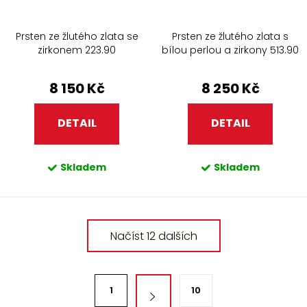
Prsten ze žlutého zlata se
Prsten ze žlutého zlata s
zirkonem 223.90
bílou perlou a zirkony 513.90
8 150 Kč
8 250 Kč
DETAIL
DETAIL
Skladem
Skladem
O
Načíst 12 dalších
v
l
á
S
d
1
10
t