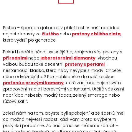
a
r
c
á
í
n
p
k
Prsten – šperk pro jakoukoliv příležitost. V naší nabídce
r
najdete kousky ze
žlutého
nebo
prsteny z bílého zlata
,
v
o
které vydrží po generace.
k
v
y
á
Pokud hledáte něco luxusnějšího, zaujmou vás prsteny s
v
přírodními
nebo
laboratorními diamanty
.
Vhodnou
n
ý
volbou budou také decentní
prsteny s perlami
–
í
p
nestárnoucí klasika, která nikdy nevyjde z módy. Chcete
něco odvážnějšího? Pak nahlédněte do naší kolekce
i
prstenů s pravými kameny
, které zaujmou nejen svým
s
zpracováním, ale i barevnými variantami. Určitě vás oslní
u
například nebesky modrý topaz, zelený smaragd nebo
růžový safír.
Záleží nám na tom, abyste byli spokojení a ze šperků měli
co možná největší radost. Rádi vám proto s výběrem
prstýnku poradíme. Za naši práci se můžeme zaručit –
jsme rodinné šperkařství z Brna, které se ruční výrobě