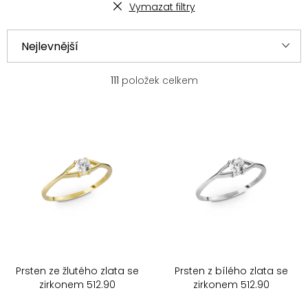
Vymazat filtry
V
Ř
Nejlevnější
ý
a
p
z
Nejprodávanější
111
položek celkem
i
e
s
n
Nejdražší
p
í
r
p
Abecedně
o
r
d
o
u
d
k
u
t
k
ů
t
ů
Prsten ze žlutého zlata se
Prsten z bílého zlata se
zirkonem 512.90
zirkonem 512.90