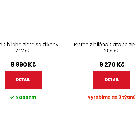
n z bílého zlata se zirkony
Prsten z bílého zlata se z
242.90
258.90
8 990 Kč
9 270 Kč
DETAIL
DETAIL
Skladem
Vyrobíme do 3 týdn