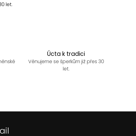
0 let.
Úcta k tradici
rněnské
Věnujeme se šperkům již přes 30
let.
ail