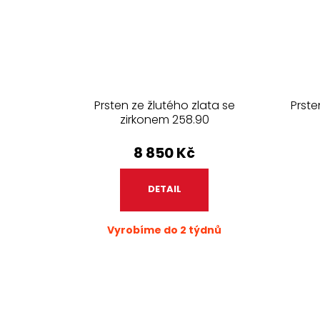
Prsten ze žlutého zlata se
Prste
zirkonem 258.90
8 850 Kč
DETAIL
Vyrobíme do 2 týdnů