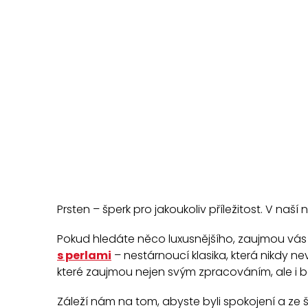
O
v
l
á
S
d
a
t
c
r
í
á
p
n
r
k
v
Prsten – šperk pro jakoukoliv příležitost. V naš
o
k
v
y
Pokud hledáte něco luxusnějšího, zaujmou vás
á
v
s perlami
– nestárnoucí klasika, která nikdy 
ý
n
které zaujmou nejen svým zpracováním, ale i b
p
í
i
Záleží nám na tom, abyste byli spokojení a ze 