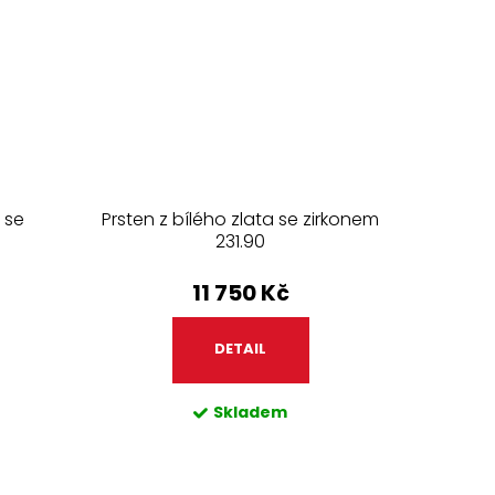
 se
Prsten z bílého zlata se zirkonem
231.90
11 750 Kč
DETAIL
Skladem