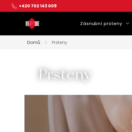
Přejít
+420 702 143 009
na
obsah
Zásnubní prsteny
Domů
Prsteny
Prsteny