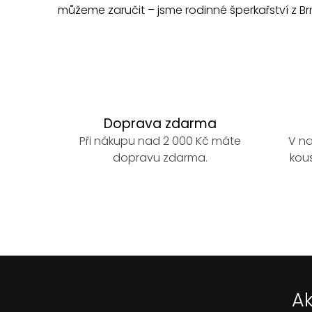
s
můžeme zaručit – jsme rodinné šperkařství z Brn
u
Doprava zdarma
Při nákupu nad 2 000 Kč máte
V na
dopravu zdarma.
kous
Ak