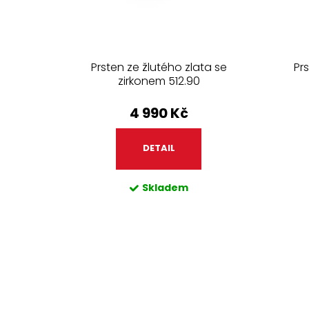
u
ů
k
t
ů
Prsten ze žlutého zlata se
Pr
zirkonem 512.90
4 990 Kč
DETAIL
Skladem