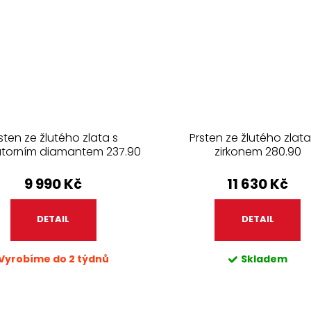
sten ze žlutého zlata s
Prsten ze žlutého zlata
atorním diamantem 237.90
zirkonem 280.90
9 990 Kč
11 630 Kč
DETAIL
DETAIL
Vyrobíme do 2 týdnů
Skladem