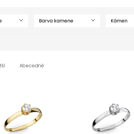
e
Barva kamene
Kámen
žší
Abecedně