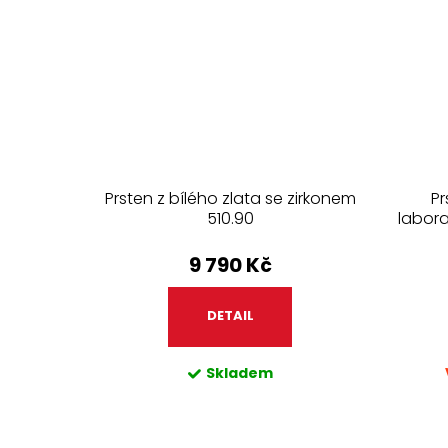
Prsten z bílého zlata se zirkonem
Pr
510.90
labor
9 790 Kč
DETAIL
Skladem