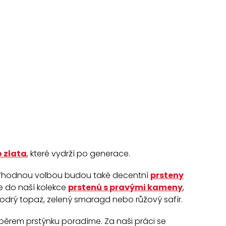
o zlata
, které vydrží po generace.
hodnou volbou budou také decentní
prsteny
e do naší kolekce
prstenů s pravými kameny
,
modrý topaz, zelený smaragd nebo růžový safír.
ýběrem prstýnku poradíme. Za naši práci se