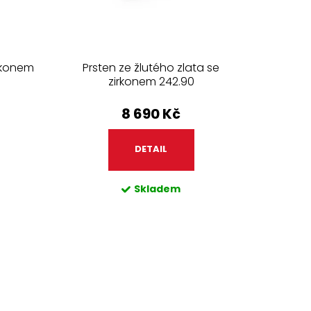
irkonem
Prsten ze žlutého zlata se
zirkonem 242.90
8 690 Kč
DETAIL
Skladem