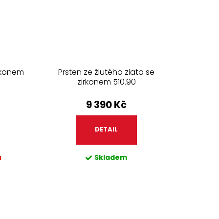
irkonem
Prsten ze žlutého zlata se
zirkonem 510.90
9 390 Kč
DETAIL
ů
Skladem