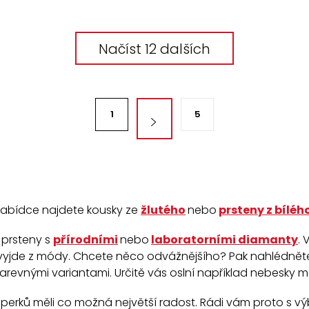
Načíst 12 dalších
1
5
í nabídce najdete kousky ze
žlutého
nebo
prsteny z bíléh
 prsteny s
přírodními
nebo
laboratorními diamanty
.
V
nevyjde z módy. Chcete něco odvážnějšího? Pak nahlédnět
arevnými variantami. Určitě vás oslní například nebesky 
šperků měli co možná největší radost. Rádi vám proto s v