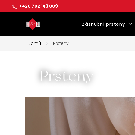
Přejít
+420 702 143 009
na
obsah
Zásnubní prsteny
Domů
Prsteny
Prsteny