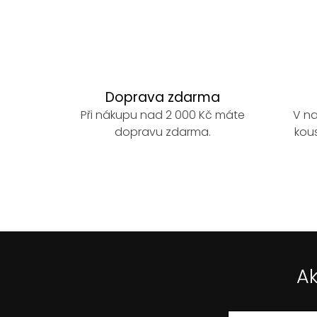
u
Doprava zdarma
Při nákupu nad 2 000 Kč máte
V na
dopravu zdarma.
kous
Ak