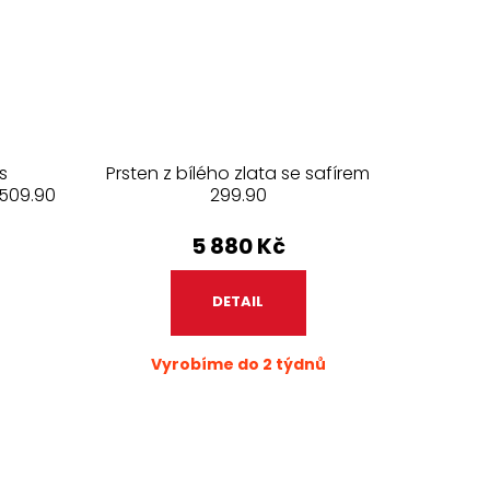
s
Prsten z bílého zlata se safírem
509.90
299.90
5 880 Kč
DETAIL
Vyrobíme do 2 týdnů