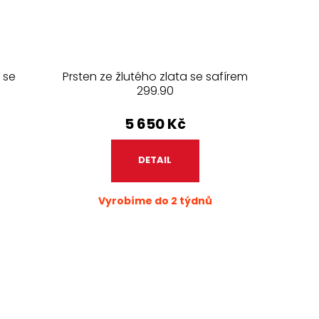
 se
Prsten ze žlutého zlata se safírem
299.90
5 650 Kč
DETAIL
Vyrobíme do 2 týdnů