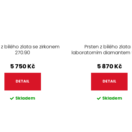
 z bílého zlata se zirkonem
Prsten z bílého zlata 
270.90
laboratorním diamantem 
5 750 Kč
5 870 Kč
DETAIL
DETAIL
Skladem
Skladem