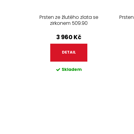
t
ů
Prsten ze žlutého zlata se
Prsten
zirkonem 509.90
3 960 Kč
DETAIL
Skladem