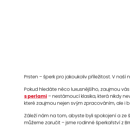
O
v
l
á
S
d
a
t
c
r
í
á
p
n
r
k
v
Prsten – šperk pro jakoukoliv příležitost. V naš
o
k
v
y
Pokud hledáte něco luxusnějšího, zaujmou vás
á
v
s perlami
– nestárnoucí klasika, která nikdy 
ý
n
které zaujmou nejen svým zpracováním, ale i b
p
í
i
Záleží nám na tom, abyste byli spokojení a ze 
s
můžeme zaručit – jsme rodinné šperkařství z Brn