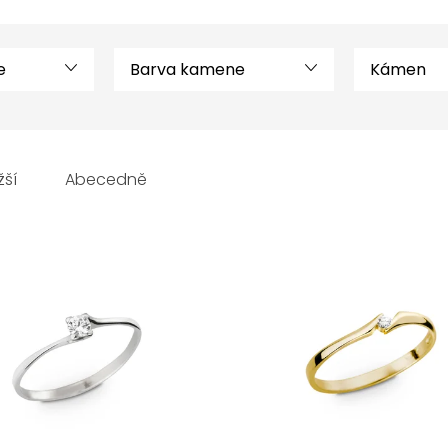
e
Barva kamene
Kámen
žší
Abecedně