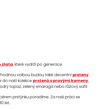
o zlata
, které vydrží po generace.
hodnou volbou budou také decentní
prsteny
e do naší kolekce
prstenů s pravými kameny
,
modrý topaz, zelený smaragd nebo růžový safír.
ýběrem prstýnku poradíme. Za naši práci se
0 let.