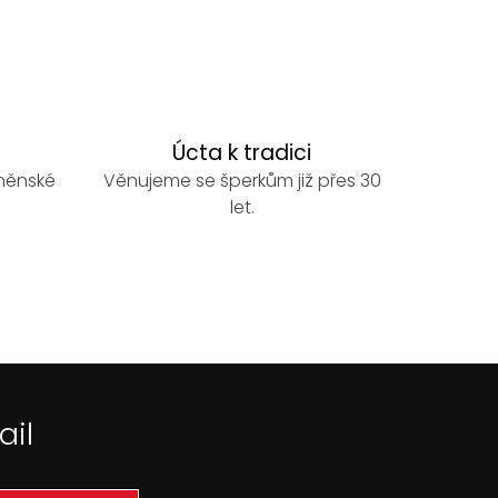
Úcta k tradici
rněnské
Věnujeme se šperkům již přes 30
let.
ail