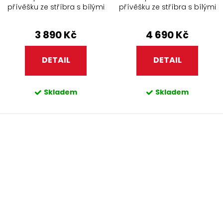
přívěšku ze stříbra s bílými
přívěšku ze stříbra s bílými
perlami a zirkony 438.90
perlami a zirkony 438.90 vis
3 890 Kč
4 690 Kč
DETAIL
DETAIL
Skladem
Skladem