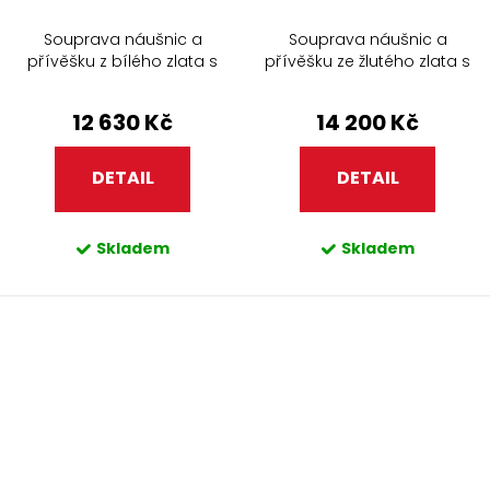
Souprava náušnic a
Souprava náušnic a
přívěšku z bílého zlata s
přívěšku ze žlutého zlata s
černými perlami a zirkony
bílými perlami 907+320
401.90+307.90
12 630 Kč
14 200 Kč
DETAIL
DETAIL
Skladem
Skladem