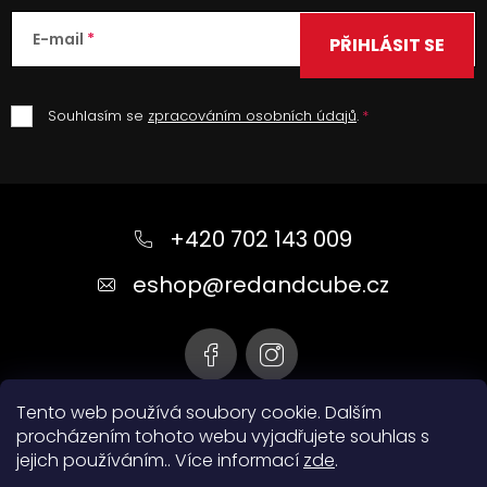
E-mail
PŘIHLÁSIT SE
Souhlasím se
zpracováním osobních údajů
.
Z
á
+420 702 143 009
p
a
eshop
@
redandcube.cz
t
í
Tento web používá soubory cookie. Dalším
procházením tohoto webu vyjadřujete souhlas s
jejich používáním.. Více informací
zde
.