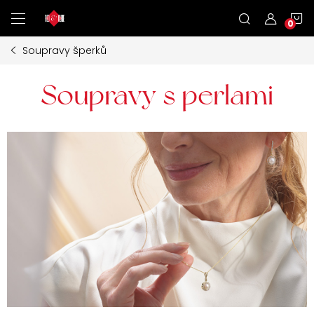
Přejít
N
na
obsah
Soupravy šperků
K
Soupravy s perlami