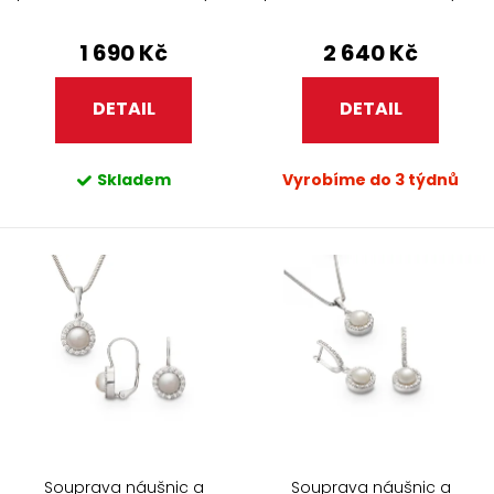
perlami a zirkony
perlami 347
401.90+307.90
1 690 Kč
2 640 Kč
DETAIL
DETAIL
Skladem
Vyrobíme do 3 týdnů
Souprava náušnic a
Souprava náušnic a