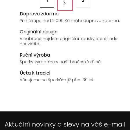
d
1
2
t
a
r
Doprava zdarma
c
á
Při nákupu nad 2 000 Kč máte dopravu zdarma.
í
n
p
Originální design
k
r
V nabídce najdete originální kousky, které jinde
v
o
neuvidíte.
k
v
Ruční výroba
y
á
Šperky vyrábíme v naší brněnské dílně.
v
n
ý
Úcta k tradici
í
p
Věnujeme se šperkům již přes 30 let.
i
s
u
Aktuální novinky a slevy na váš e-mail