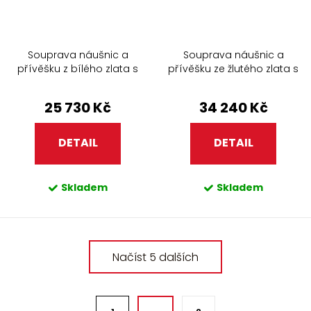
Souprava náušnic a
Souprava náušnic a
přívěšku z bílého zlata s
přívěšku ze žlutého zlata s
černými perlami 347
bílými perlami a zirkony
438.90
25 730 Kč
34 240 Kč
DETAIL
DETAIL
Skladem
Skladem
O
Načíst 5 dalších
v
l
á
S