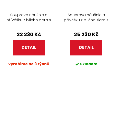
Souprava náušnic a
Souprava náušnic a
přívěšku z bílého zlata s
přívěšku z bílého zlata s
černými perlami 438/347
bílými perlami 347
22 230 Kč
25 230 Kč
DETAIL
DETAIL
Vyrobíme do 3 týdnů
Skladem