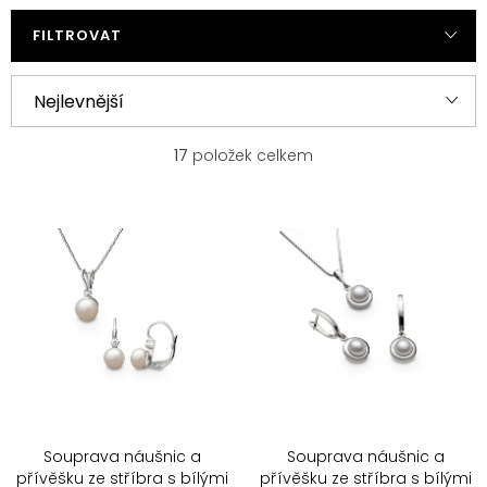
FILTROVAT
V
Ř
Nejlevnější
ý
a
p
z
Nejprodávanější
17
položek celkem
i
e
s
n
Nejdražší
p
í
r
p
Abecedně
o
r
d
o
u
d
k
u
t
k
ů
t
ů
Souprava náušnic a
Souprava náušnic a
přívěšku ze stříbra s bílými
přívěšku ze stříbra s bílými