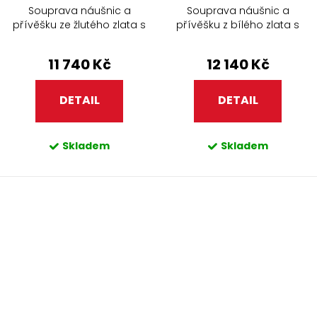
Souprava náušnic a
Souprava náušnic a
přívěšku ze žlutého zlata s
přívěšku z bílého zlata s
bílými perlami a zirkony
bílými perlami a zirkony
401.90+307.90
401.90+307.90
11 740 Kč
12 140 Kč
DETAIL
DETAIL
Skladem
Skladem