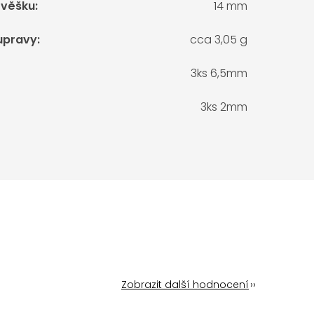
ívěšku
:
14 mm
upravy
:
cca 3,05 g
3ks 6,5mm
3ks 2mm
Zobrazit další hodnocení