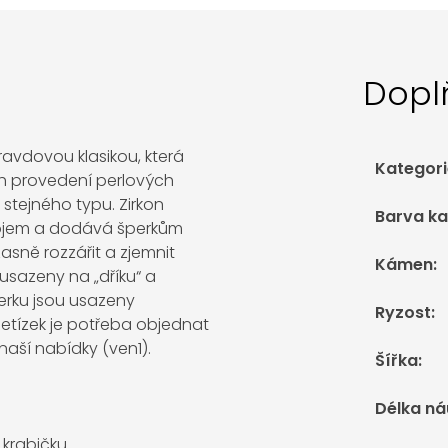
Dopl
ravdovou klasikou, která
Kategori
ch provedení perlových
stejného typu. Zirkon
Barva k
dojem a dodává šperkům
žasně rozzářit a zjemnit
Kámen
:
 usazeny na „dříku“ a
perku jsou usazeny
Ryzost
:
Řetízek je potřeba objednat
naší nabídky (ven1).
Šířka
:
Délka ná
krabičku.