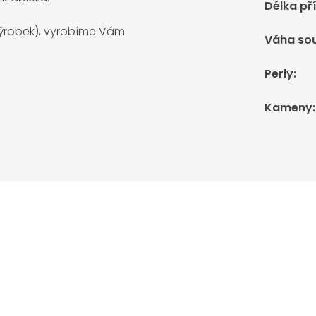
Délka př
 výrobek), vyrobíme Vám
Váha so
Perly
:
Kameny
: