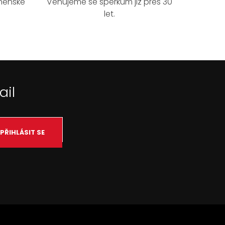
rněnské
Věnujeme se šperkům již přes 30
let.
ail
PŘIHLÁSIT SE