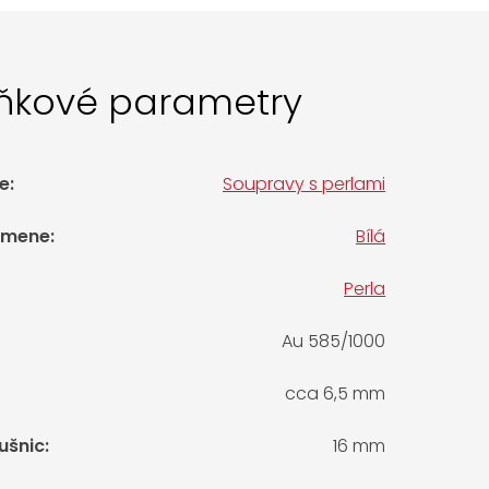
ňkové parametry
e
:
Soupravy s perlami
amene
:
Bílá
Perla
Au 585/1000
cca 6,5 mm
ušnic
:
16 mm