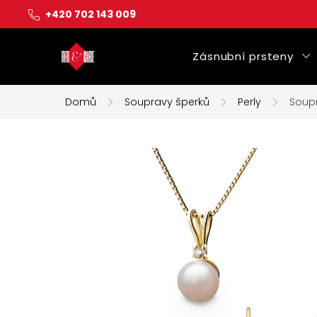
Přejít
+420 702 143 009
na
obsah
Zásnubní prsteny
Domů
Soupravy šperků
Perly
Soupr