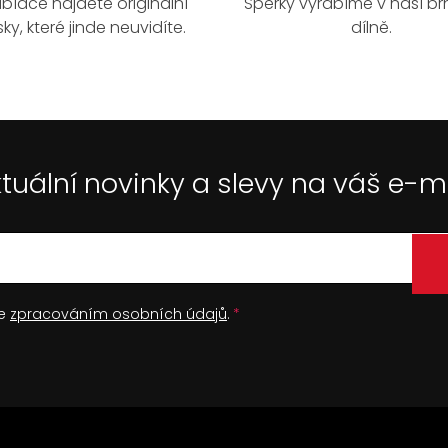
bídce najdete originální
Šperky vyrábíme v naší b
ky, které jinde neuvidíte.
dílně.
tuální novinky a slevy na váš e-m
se
zpracováním osobních údajů
.