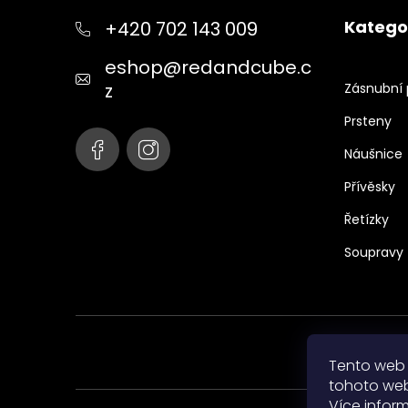
p
Katego
+420 702 143 009
a
t
eshop
@
redandcube.c
í
z
Zásnubní 
Prsteny
Náušnice
Přívěsky
Řetízky
Soupravy
Tento web 
tohoto webu
Více infor