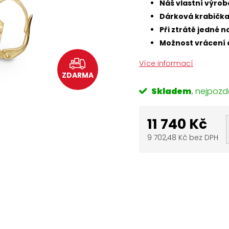
Náš vlastní výrob
Dárková krabičk
Při ztrátě jedné
Možnost vrácení 
Více informací
ZDARMA
Skladem
11 740 Kč
9 702,48 Kč bez DPH
Měrná
cena: