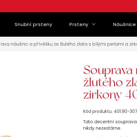
Snubní prsteny
Prsteny
Náušnice
ava náušnic a přívěšku ze žlutého zlata s bílými perlami a zir
Souprava 
žlutého zl
zirkony 4
Kód produktu:
401.90-307
Tato decentní souprava z
nikdy nezestárne.