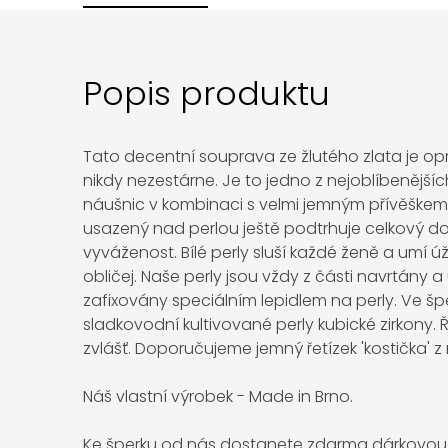
Popis produktu
Tato decentní souprava ze žlutého zlata je op
nikdy nezestárne. Je to jedno z nejoblíbenější
náušnic v kombinaci s velmi jemným přívěškem 
usazený nad perlou ještě podtrhuje celkový 
vyváženost. Bílé perly sluší každé ženě a umí ú
obličej. Naše perly jsou vždy z části navrtány a
zafixovány speciálním lepidlem na perly. Ve š
sladkovodní kultivované perly kubické zirkony. 
zvlášť. Doporučujeme jemný řetízek 'kostička' z 
Náš vlastní výrobek - Made in Brno.
Ke šperku od nás dostanete zdarma dárkovou 