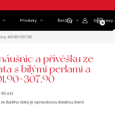
Přívěsky
Řetízky
Soupravy 
NÁKUPNÍ
KOŠÍK
kony 401.90+307.90
náušnic a přívěšku ze
ata s bílými perlami a
01.90+307.90
.90.4.KL
e žlutého zlata je opravdovou klasikou, která