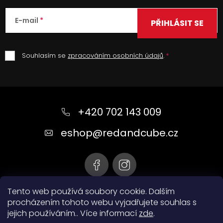
E-mail
PŘIHLÁSIT SE
Souhlasím se
zpracováním osobních údajů
.
Z
á
+420 702 143 009
p
a
eshop
@
redandcube.cz
t
í
Tento web používá soubory cookie. Dalším
procházením tohoto webu vyjadřujete souhlas s
jejich používáním.. Více informací
zde
.