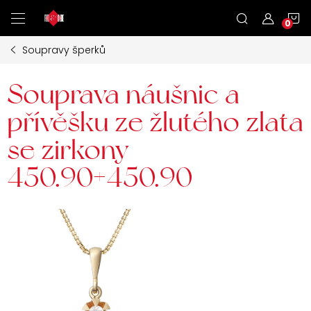
Přejít
N
na
obsah
Soupravy šperků
K
Souprava náušnic a
přívěšku ze žlutého zlata
se zirkony
450.90+450.90