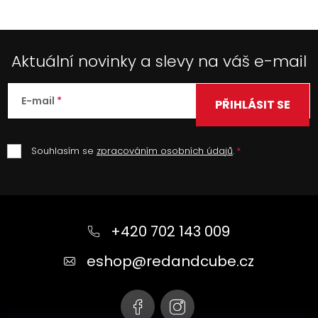
Aktuální novinky a slevy na váš e-mail
E-mail
PŘIHLÁSIT SE
Souhlasím se
zpracováním osobních údajů
.
Z
á
+420 702 143 009
p
a
eshop
@
redandcube.cz
t
í