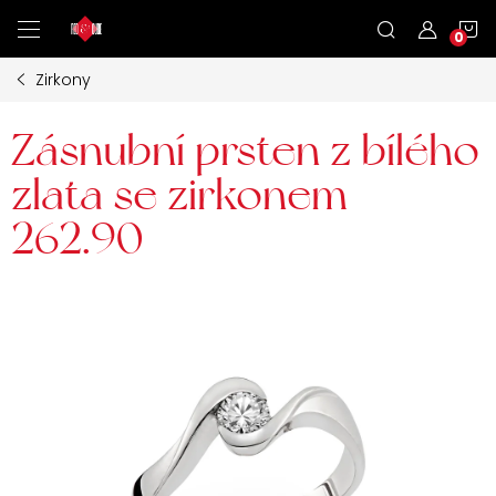
Přejít
N
na
obsah
Zirkony
K
Zásnubní prsten z bílého
zlata se zirkonem
262.90