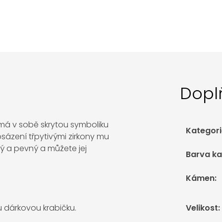
Dopl
 má v sobě skrytou symboliku
Kategori
 osázení třpytivými zirkony mu
ný a pevný a můžete jej
Barva k
Kámen
:
 dárkovou krabičku.
Velikost
: