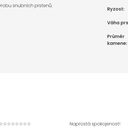
výrobu snubních prstenů.
Ryzost
:
Váha pr
Průměr
kamene
:
☆☆☆☆☆☆☆☆
Naprostá spokojenost!