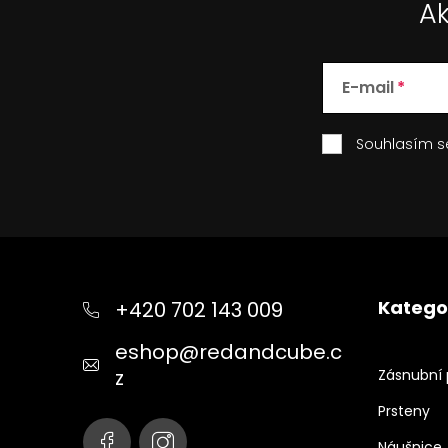
Ak
E-mail
Souhlasím 
Z
á
p
Katego
+420 702 143 009
a
t
eshop
@
redandcube.c
í
z
Zásnubní 
Prsteny
Náušnice