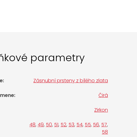
ňkové parametry
e
:
Zásnubní prsteny z bílého zlata
amene
:
Čirá
Zirkon
48
,
49
,
50
,
51
,
52
,
53
,
54
,
55
,
56
,
57
,
58