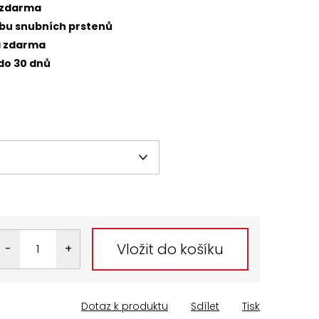
 zdarma
obu snubních prstenů
a zdarma
do 30 dnů
Vložit do košíku
Dotaz k produktu
Sdílet
Tisk