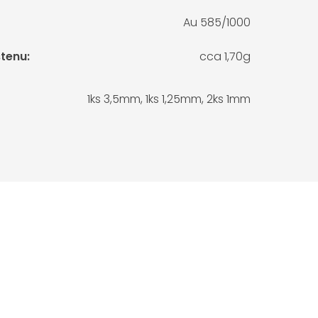
Au 585/1000
stenu
:
cca 1,70g
1ks 3,5mm, 1ks 1,25mm, 2ks 1mm