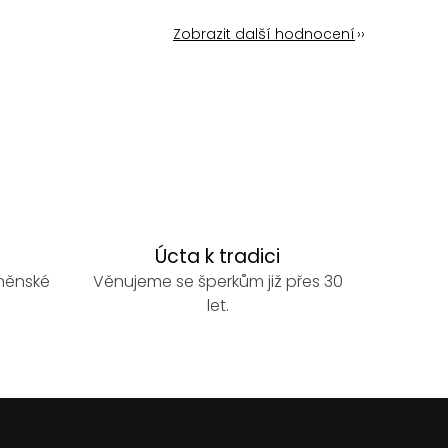
Zobrazit další hodnocení
Úcta k tradici
rněnské
Věnujeme se šperkům již přes 30
let.