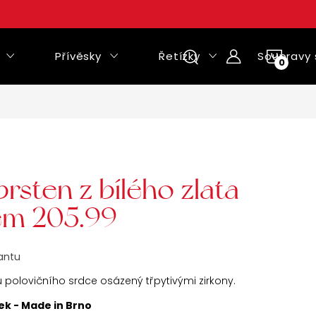
Přívěsky
Řetízky
Soupravy 
NÁKUPNÍ
KOŠÍK
rsten z bílého zlata
em 205.99
iantu
u polovičního srdce osázený třpytivými zirkony.
ek - Made in Brno