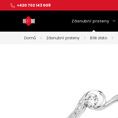
Přejít
+420 702 143 009
na
obsah
Zásnubní prsteny
Domů
Zásnubní prsteny
Bílé zlato