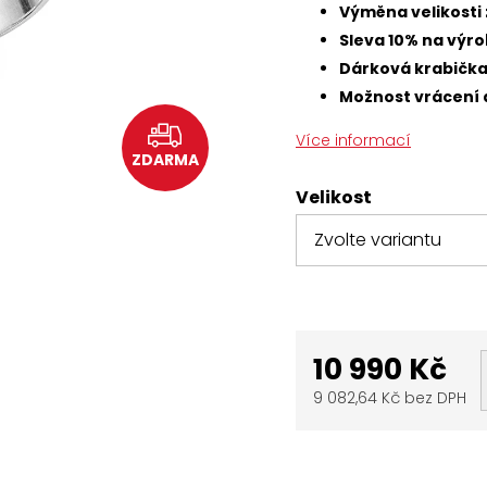
Výměna velikosti
Sleva 10% na výr
Dárková krabičk
Možnost vrácení 
Více informací
ZDARMA
Velikost
10 990 Kč
9 082,64 Kč bez DPH
Měrná
cena: