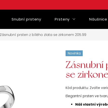
Snubní prsteny
Prsteny
Náušnice
Zásnubní prsten z bílého zlata se zirkonem 205.99
Novinka
Zásnubní p
se zirkon
Kód produktu:
Zvolte var
Elegantní prsten ve tvar
Náš vlastní výrob