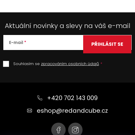
Aktuální novinky a slevy na váš e-mail
E-mail
PŘIHLÁSIT SE
Souhlasím se
zpracováním osobních údajů
.
Z
á
+420 702 143 009
p
a
eshop
@
redandcube.cz
t
í