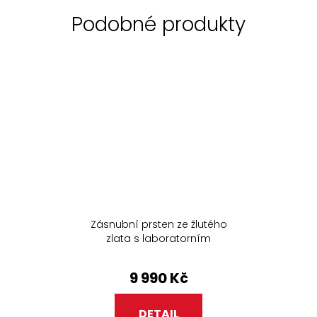
Zásnubní prsten ze žlutého
zlata s laboratorním
diamantem 237.90
9 990 Kč
DETAIL