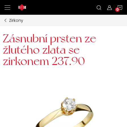
Přejít
N
na
obsah
Zirkony
K
Zásnubní prsten ze
žlutého zlata se
zirkonem 237.90