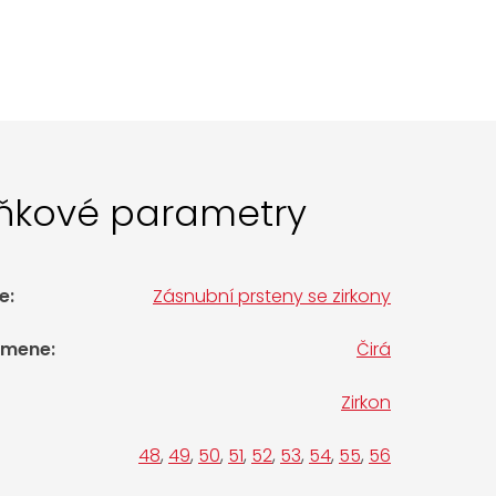
ňkové parametry
e
:
Zásnubní prsteny se zirkony
amene
:
Čirá
Zirkon
48
,
49
,
50
,
51
,
52
,
53
,
54
,
55
,
56