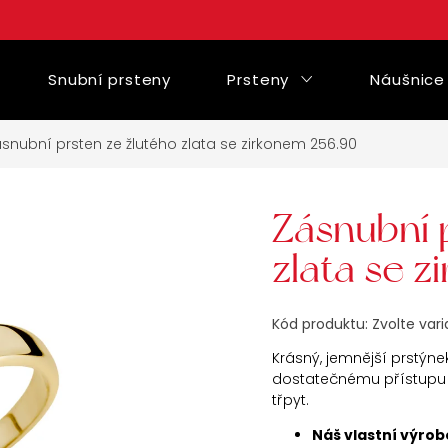
Snubní prsteny
Prsteny
Náušnice
snubní prsten ze žlutého zlata se zirkonem 256.90
Zásnubní 
zlata se 
Kód produktu:
Zvolte var
Krásný, jemnější prstýn
dostatečnému přístupu 
třpyt.
Náš vlastní výrob