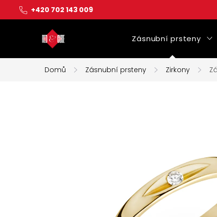
Přejít
+420 702 143 009
na
obsah
Zásnubní prsteny
Domů
Zásnubní prsteny
Zirkony
Zá