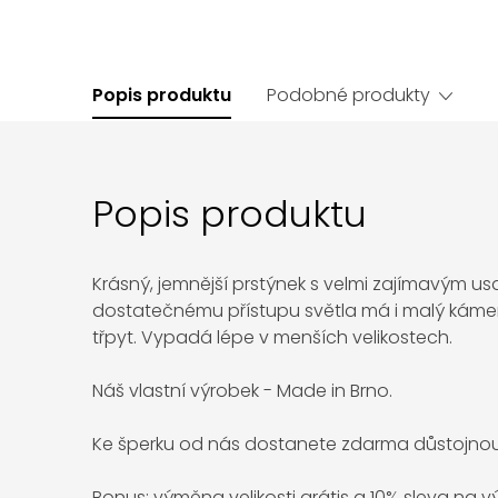
Popis produktu
Podobné produkty
Popis produktu
Krásný, jemnější prstýnek s velmi zajímavým u
dostatečnému přístupu světla má i malý káme
třpyt. Vypadá lépe v menších velikostech.
Náš vlastní výrobek - Made in Brno.
Ke šperku od nás dostanete zdarma důstojnou
Bonus: výměna velikosti grátis a 10% sleva na 