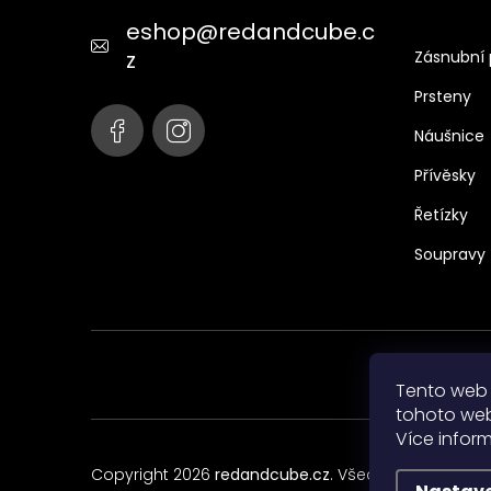
t
eshop
@
redandcube.c
í
z
Zásnubní 
Prsteny
Náušnice
Přívěsky
Řetízky
Soupravy
Tento web 
tohoto webu
Více infor
Copyright 2026
redandcube.cz
. Všechna práva vyh