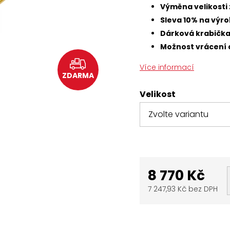
Výměna velikosti
Sleva 10% na výr
Dárková krabičk
Možnost vrácení 
Více informací
ZDARMA
Velikost
8 770 Kč
7 247,93 Kč bez DPH
Měrná
cena: