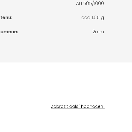
Au 585/1000
stenu
:
cca 1,65 g
kamene
:
2mm
Zobrazit další hodnocení