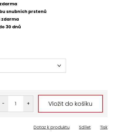
 zdarma
obu snubních prstenů
a zdarma
do 30 dnů
Vložit do košíku
Dotaz k produktu
Sdílet
Tisk