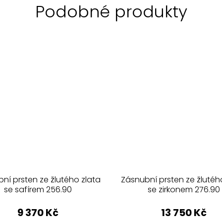
ní prsten ze žlutého zlata
Zásnubní prsten ze žlutéh
se safírem 256.90
se zirkonem 276.90
9 370 Kč
13 750 Kč