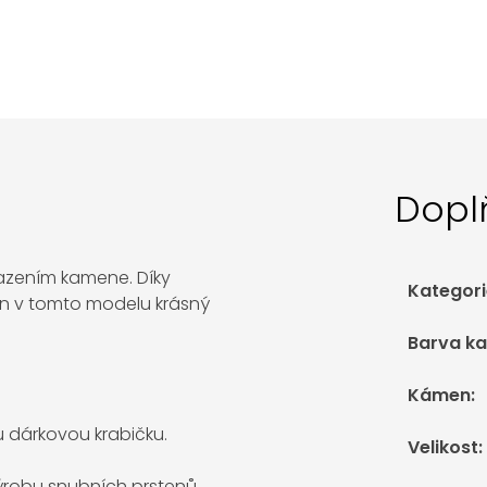
Dopl
sazením kamene. Díky
Kategori
n v tomto modelu krásný
Barva k
Kámen
:
 dárkovou krabičku.
Velikost
:
výrobu snubních prstenů.