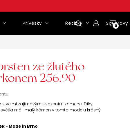
Přívěsky
Řetízky
Soupravy 
NÁKUPNÍ
KOŠÍK
prsten ze žlutého
zirkonem 256.90
iantu
ek s velmi zajímavým usazením kamene. Díky
světla má i malý kámen v tomto modelu krásný
ek - Made in Brno