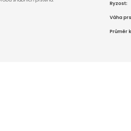
Ryzost
:
Váha pr
Průměr 