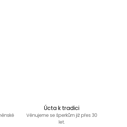
Úcta k tradici
rněnské
Věnujeme se šperkům již přes 30
let.