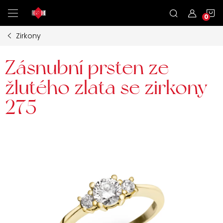
Přejít
N
na
obsah
Zirkony
K
Zásnubní prsten ze
žlutého zlata se zirkony
275