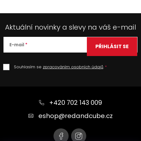
Aktuální novinky a slevy na váš e-mail
E-mail
PŘIHLÁSIT SE
Souhlasím se
zpracováním osobních údajů
.
Z
á
+420 702 143 009
p
a
eshop
@
redandcube.cz
t
í