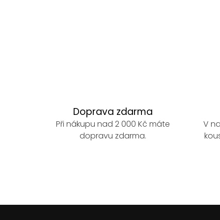
O
v
l
á
d
a
Doprava zdarma
c
Při nákupu nad 2 000 Kč máte
V na
í
dopravu zdarma.
kous
p
r
v
k
y
v
ý