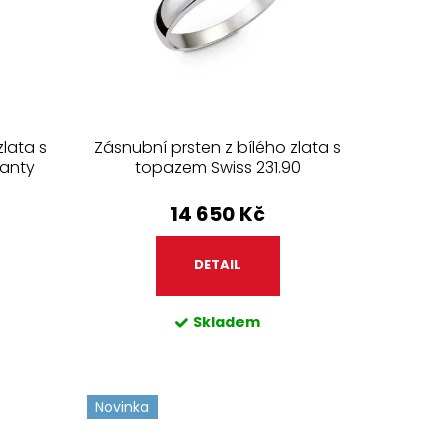
zlata s
Zásnubní prsten z bílého zlata s
anty
topazem Swiss 231.90
14 650 Kč
DETAIL
Skladem
Novinka