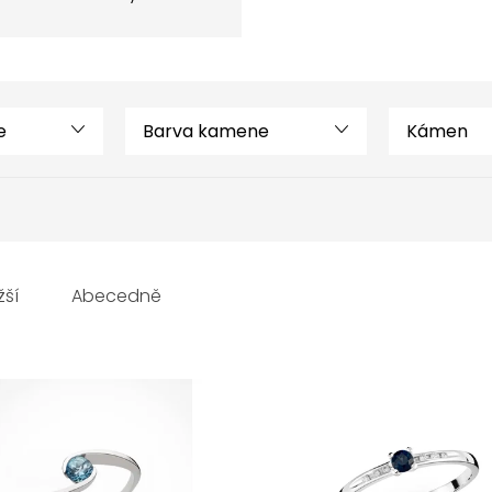
e
Barva kamene
Kámen
žší
Abecedně