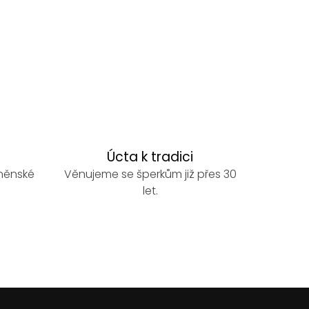
Úcta k tradici
rněnské
Věnujeme se šperkům již přes 30
let.