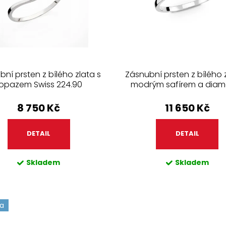
ní prsten z bílého zlata s
Zásnubní prsten z bílého 
opazem Swiss 224.90
modrým safírem a diam
270.99
8 750 Kč
11 650 Kč
DETAIL
DETAIL
Skladem
Skladem
ka