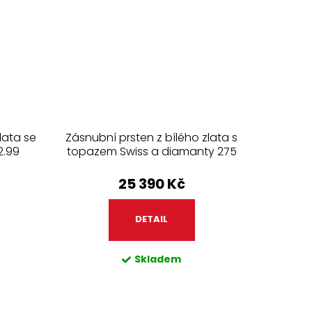
lata se
Zásnubní prsten z bílého zlata s
2.99
topazem Swiss a diamanty 275
25 390 Kč
DETAIL
Skladem