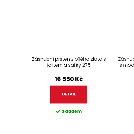
Zásnubní prsten z bílého zlata s
Zásnub
iolitem a safíry 275
s mod
16 550 Kč
DETAIL
Skladem