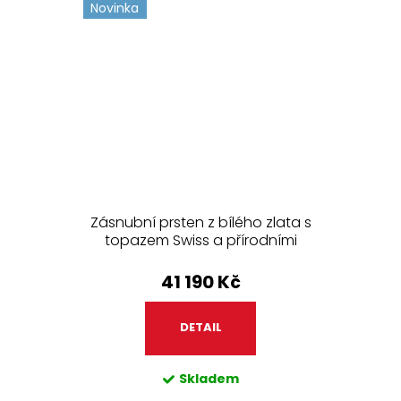
Novinka
Zásnubní prsten z bílého zlata s
topazem Swiss a přírodními
diamanty 275.90
41 190 Kč
DETAIL
Skladem