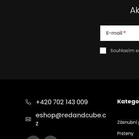
p
Ak
i
s
u
E-mail
Souhlasím 
Z
á
p
Katego
+420 702 143 009
a
t
eshop
@
redandcube.c
í
z
Zásnubní 
Prsteny