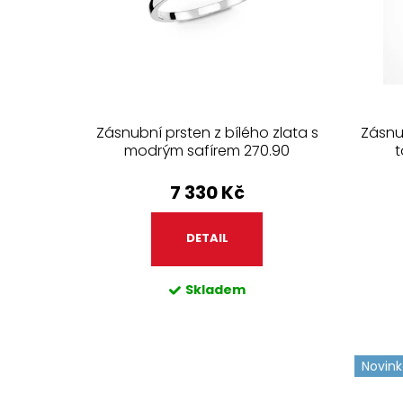
o
k
d
t
u
ů
k
t
ů
Zásnubní prsten z bílého zlata s
Zásnub
modrým safírem 270.90
t
7 330 Kč
DETAIL
Skladem
Novin