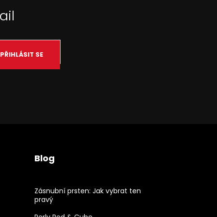
ail
PŘIHLÁSIT SE
Blog
Zásnubní prsten: Jak vybrat ten
pravý
Perly Red & Cube