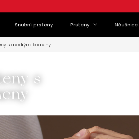
Snubní prsteny
Prsteny
Náušnice
teny s modrými kameny
teny s
meny