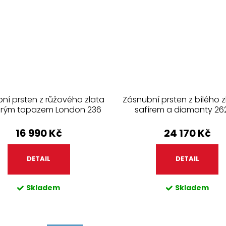
ní prsten z růžového zlata
Zásnubní prsten z bílého z
rým topazem London 236
safírem a diamanty 26
16 990 Kč
24 170 Kč
DETAIL
DETAIL
Skladem
Skladem