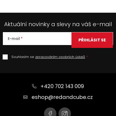
u
Aktuální novinky a slevy na váš e-mail
E-mail
PŘIHLÁSIT SE
Souhlasím se
zpracováním osobních údajů
.
Z
á
+420 702 143 009
p
a
eshop
@
redandcube.cz
t
í