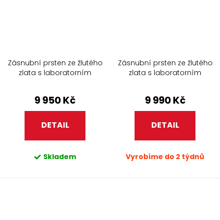
Zásnubní prsten ze žlutého
Zásnubní prsten ze žlutého
zlata s laboratorním
zlata s laboratorním
diamantem 223.90
diamantem 237.90
9 950 Kč
9 990 Kč
DETAIL
DETAIL
Skladem
Vyrobíme do 2 týdnů