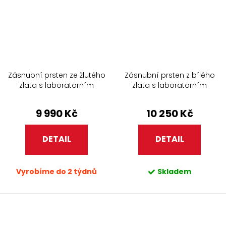
Zásnubní prsten ze žlutého
Zásnubní prsten z bílého
zlata s laboratorním
zlata s laboratorním
diamantem 272.90
diamantem 272.90
9 990 Kč
10 250 Kč
DETAIL
DETAIL
Vyrobíme do 2 týdnů
Skladem