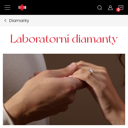
Přejít
N
na
obsah
Diamanty
K
Laboratorní diamanty