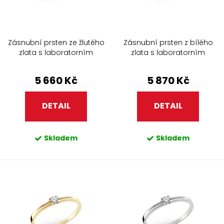
t
k
ů
t
ů
Zásnubní prsten ze žlutého
Zásnubní prsten z bílého
zlata s laboratorním
zlata s laboratorním
diamantem 509.90
diamantem 509.90
5 660 Kč
5 870 Kč
DETAIL
DETAIL
Skladem
Skladem