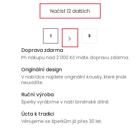
O
Načíst 12 dalších
v
l
á
S
d
1
3
t
a
r
Doprava zdarma
c
á
Při nákupu nad 2 000 Kč máte dopravu zdarma.
í
n
p
Originální design
k
r
V nabídce najdete originální kousky, které jinde
v
o
neuvidíte.
k
v
Ruční výroba
y
á
Šperky vyrábíme v naší brněnské dílně.
v
n
ý
Úcta k tradici
í
p
Věnujeme se šperkům již přes 30 let.
i
s