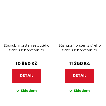
Zásnubní prsten ze žlutého
Zásnubní prsten z bílého
zlata s laboratorním
zlata s laboratorním
diamantem 281.90
diamantem 281.90
10 950 Kč
11 350 Kč
DETAIL
DETAIL
Skladem
Skladem