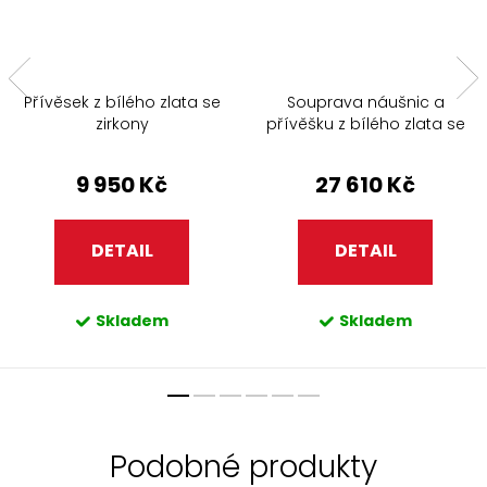
Přívěsek z bílého zlata se
Souprava náušnic a
zirkony
přívěšku z bílého zlata se
zirkony 464.90+325.90
9 950 Kč
27 610 Kč
DETAIL
DETAIL
Skladem
Skladem