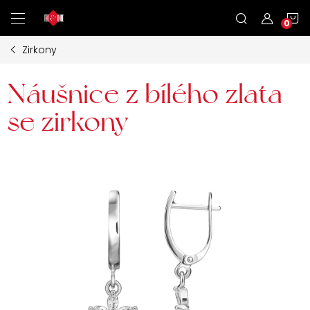
Přejít
N
na
obsah
Zirkony
K
Náušnice z bílého zlata
se zirkony