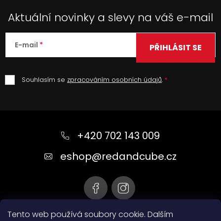
Aktuální novinky a slevy na váš e-mail
E-mail
PŘIHLÁSIT SE
Souhlasím se
zpracováním osobních údajů
.
Z
á
+420 702 143 009
p
a
eshop
@
redandcube.cz
t
í
Tento web používá soubory cookie. Dalším