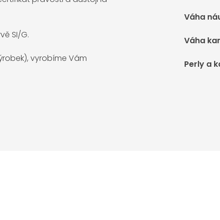
Váha ná
rvě SI/G.
Váha ka
 výrobek), vyrobíme Vám
Perly a 