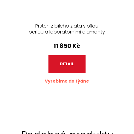
Prsten z bílého zlata s bílou
perlou a laboratorními diamanty
208.90
11 850 Kč
DETAIL
Vyrobíme do týdne