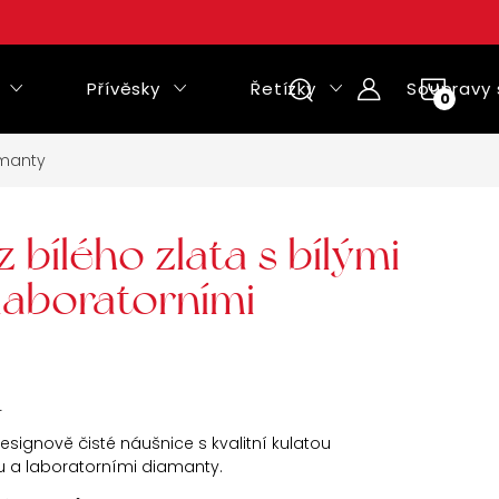
Přívěsky
Řetízky
Soupravy 
NÁKUPNÍ
KOŠÍK
amanty
 bílého zlata s bílými
 laboratorními
L
esignově čisté náušnice s kvalitní kulatou
u a laboratorními diamanty.