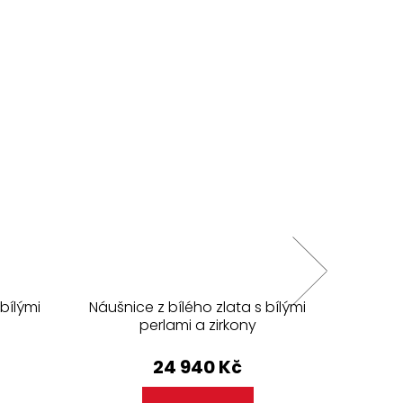
bílými
Náušnice z bílého zlata s bílými
Náušnic
perlami a zirkony
24 940 Kč