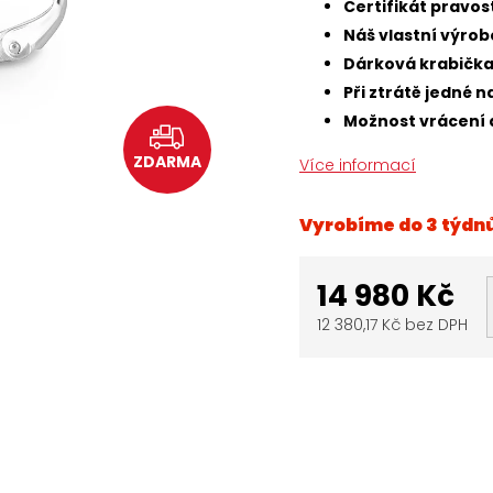
Certifikát pravo
Náš vlastní výrob
Dárková krabičk
Při ztrátě jedné
Možnost vrácení 
ZDARMA
Více informací
Vyrobíme do 3 týdn
14 980 Kč
12 380,17 Kč bez DPH
Měrná
cena: