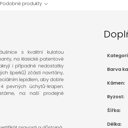
Podobné produkty
Dopl
áušnice s kvalitní kulatou
Kategori
manty, na klasické patentové
kryjí i případné nedostatky
Barva k
vých šperků) zčásti navrtány,
eciálním lepidlem, aby dobře
Kámen
:
 4 pevných úchytů-krapen.
estárne, na naší prodejně
Ryzost
:
Šířka
:
Délka
:
rtifikát pravosti a důstojná