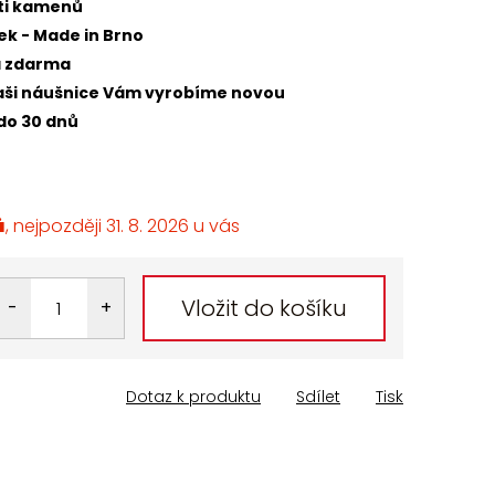
sti kamenů
ek - Made in Brno
a zdarma
 naši náušnice Vám vyrobíme novou
do 30 dnů
ů
31. 8. 2026
Vložit do košíku
Dotaz k produktu
Sdílet
Tisk