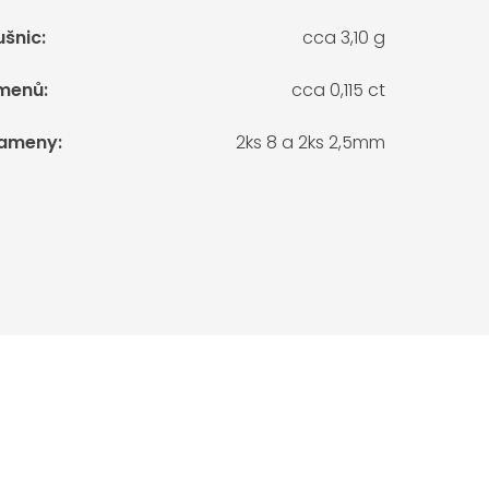
ušnic
:
cca 3,10 g
menů
:
cca 0,115 ct
kameny
:
2ks 8 a 2ks 2,5mm