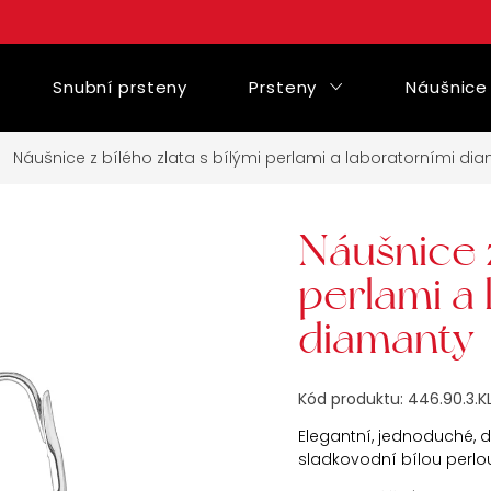
Snubní prsteny
Prsteny
Náušnice
Náušnice z bílého zlata s bílými perlami a laboratorními di
Náušnice z
perlami a
diamanty
Kód produktu:
446.90.3.K
Elegantní, jednoduché, d
sladkovodní bílou perlo