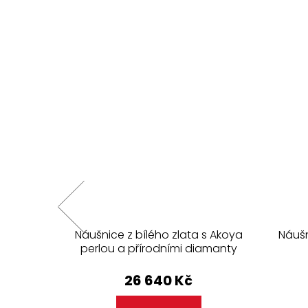
s bílými
Náušnice z bílého zlata s Akoya
Náušn
y
perlou a přírodními diamanty
26 640 Kč