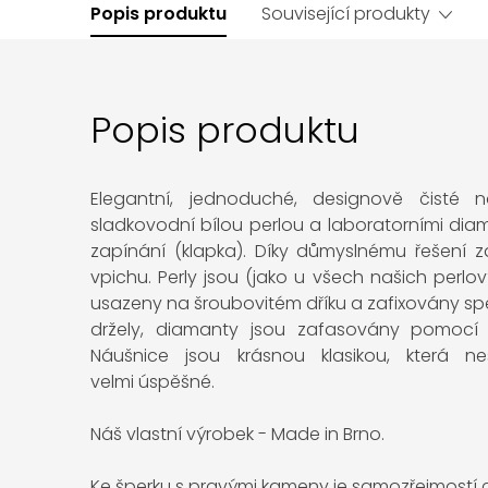
Popis produktu
Související produkty
Popis produktu
Elegantní, jednoduché, designově čisté n
sladkovodní bílou perlou a laboratorními dia
zapínání (klapka). Díky důmyslnému řešení za
vpichu. Perly jsou (jako u všech našich perlo
usazeny na šroubovitém dříku a zafixovány sp
držely, diamanty jsou zafasovány pomocí
Náušnice jsou krásnou klasikou, která n
velmi úspěšné.
Náš vlastní výrobek - Made in Brno.
Ke šperku s pravými kameny je samozřejmostí ce