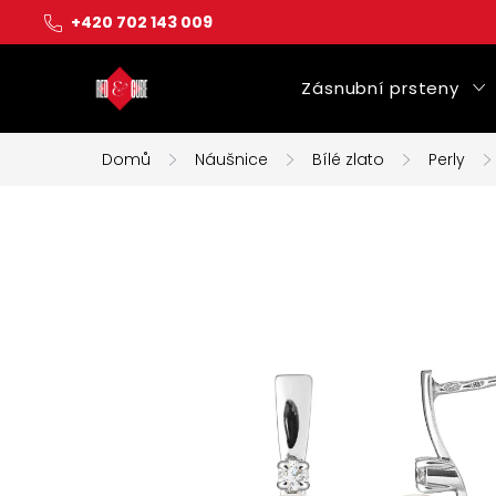
Přejít
+420 702 143 009
na
obsah
Zásnubní prsteny
Domů
Náušnice
Bílé zlato
Perly