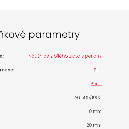
ňkové parametry
e
:
Náušnice z bílého zlata s perlami
amene
:
Bílá
Perla
Au 585/1000
8 mm
20 mm