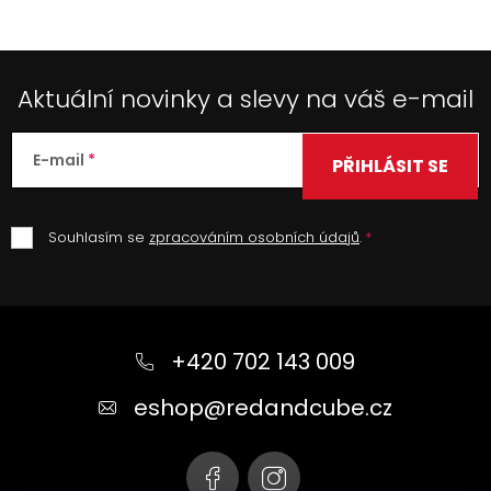
Aktuální novinky a slevy na váš e-mail
E-mail
PŘIHLÁSIT SE
Souhlasím se
zpracováním osobních údajů
.
Z
á
+420 702 143 009
p
a
eshop
@
redandcube.cz
t
í