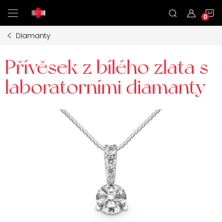
Přejít
N
na
obsah
Diamanty
K
Přívěsek z bílého zlata s
laboratorními diamanty