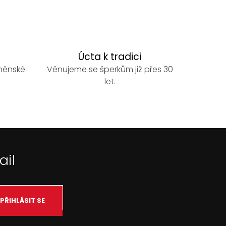
Úcta k tradici
rněnské
Věnujeme se šperkům již přes 30
let.
ail
PŘIHLÁSIT SE