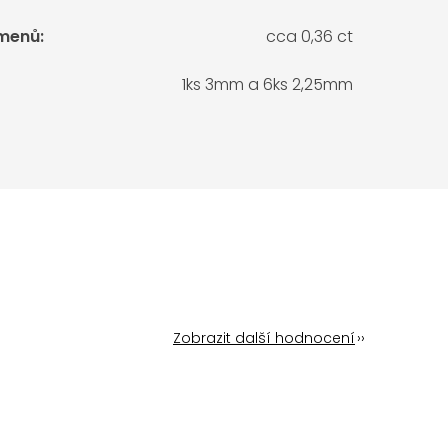
menů
:
cca 0,36 ct
1ks 3mm a 6ks 2,25mm
Zobrazit další hodnocení