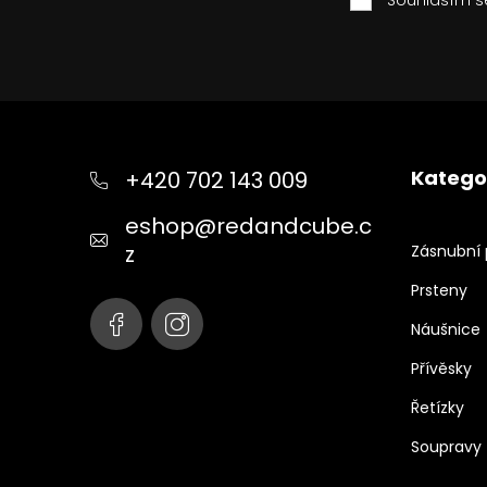
Z
á
p
Katego
+420 702 143 009
a
t
eshop
@
redandcube.c
í
z
Zásnubní 
Prsteny
Náušnice
Přívěsky
Řetízky
Soupravy