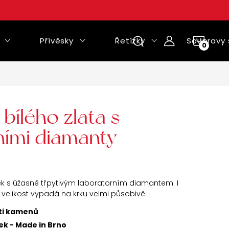
Přívěsky
Řetízky
Soupravy 
NÁKUPNÍ
KOŠÍK
 bílého zlata s
ními diamanty
k s úžasně třpytivým laboratorním diamantem. I
elikost vypadá na krku velmi působivě.
sti kamenů
ek - Made in Brno