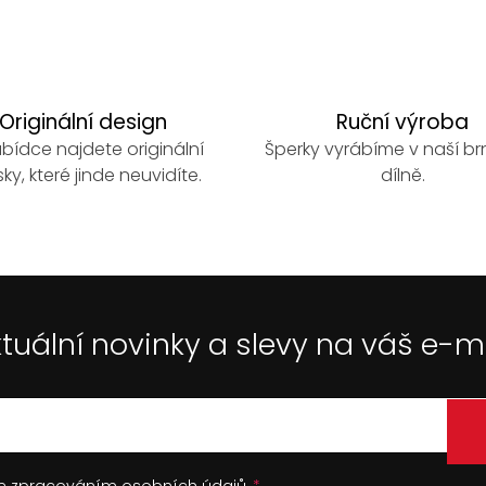
Originální design
Ruční výroba
bídce najdete originální
Šperky vyrábíme v naší b
ky, které jinde neuvidíte.
dílně.
tuální novinky a slevy na váš e-m
se
zpracováním osobních údajů
.