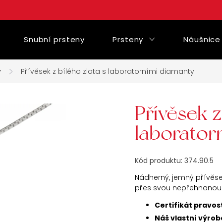
Snubní prsteny
Prsteny
Náušnice
y
Přívěsek z bílého zlata s laboratorními diamanty
Přívěsek z
laborator
Kód produktu:
374.90.5
Nádherný, jemný přívěse
přes svou nepřehnanou v
Certifikát pravo
Náš vlastní výrob