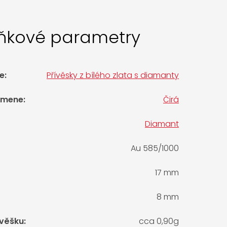
ňkové parametry
e
:
Přívěsky z bílého zlata s diamanty
amene
:
Čirá
Diamant
Au 585/1000
17 mm
8 mm
ívěšku
:
cca 0,90g