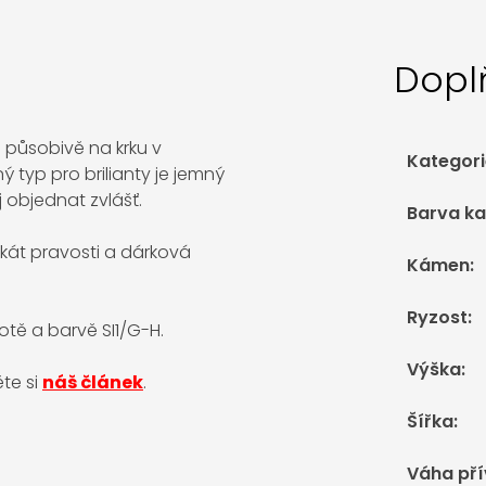
Dopl
 působivě na krku v
Kategori
 typ pro brilianty je jemný
j objednat zvlášť.
Barva k
ikát pravosti a dárková
Kámen
:
Ryzost
:
otě a barvě SI1/G-H.
Výška
:
ěte si
náš článek
.
Šířka
:
Váha př