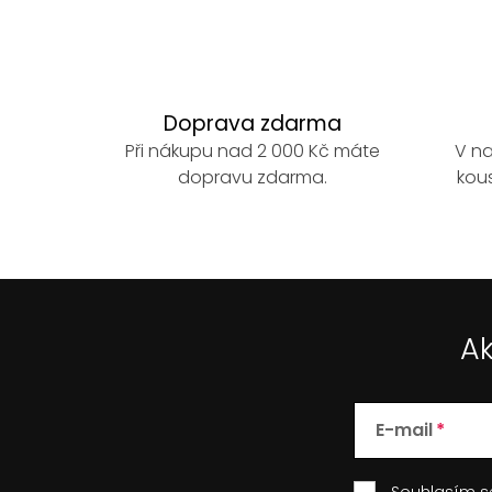
Doprava zdarma
Při nákupu nad 2 000 Kč máte
V na
dopravu zdarma.
kous
Ak
E-mail
Souhlasím 