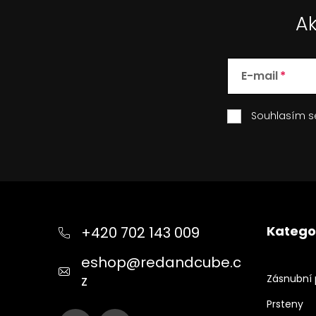
Ak
E-mail
Souhlasím 
Z
á
p
Katego
+420 702 143 009
a
t
eshop
@
redandcube.c
í
z
Zásnubní 
Prsteny