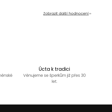
Zobrazit další hodnocení
Úcta k tradici
rněnské
Věnujeme se šperkům již přes 30
let.