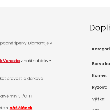
Dopl
padné šperky. Diamant je v
Kategori
ek Venezia
z naší nabídky -
Barva k
Kámen
:
ikát pravosti a dárková
Ryzost
:
rvě min. SI1/G-H.
Výška
:
ěte si
náš článek
.