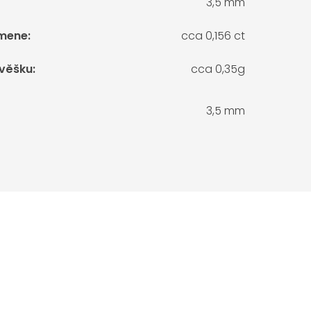
3,5 mm
mene
:
cca 0,156 ct
ívěšku
:
cca 0,35g
3,5 mm