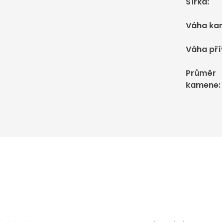
Šířka
:
Váha ka
Váha př
Průměr
kamene
: