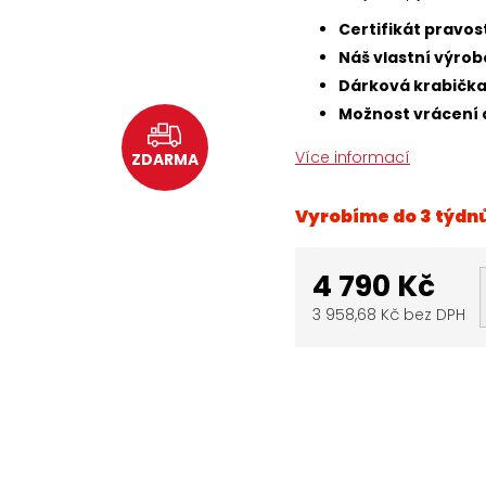
Certifikát pravo
Náš vlastní výrob
Dárková krabičk
Možnost vrácení 
Více informací
ZDARMA
Vyrobíme do 3 týdn
4 790 Kč
3 958,68 Kč bez DPH
Měrná
cena: