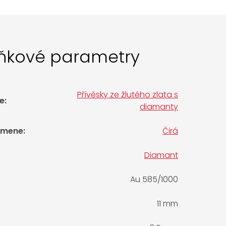
ňkové parametry
Přívěsky ze žlutého zlata s
e
:
diamanty
amene
:
Čirá
Diamant
Au 585/1000
11 mm