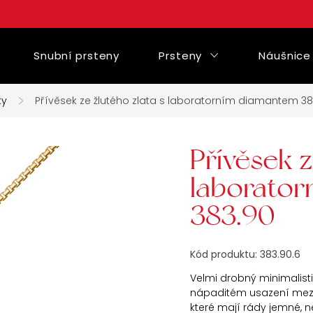
Snubní prsteny
Prsteny
Náušnice
ty
Přívěsek ze žlutého zlata s laboratorním diamantem 38
Přívěsek z
laborato
383.90
Kód produktu:
383.90.6
Velmi drobný minimalisti
nápaditém usazení mezi
které mají rády jemné, 