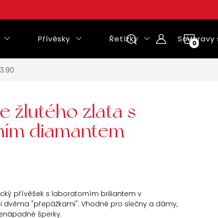
Přívěsky
Řetízky
Soupravy 
NÁKUPNÍ
KOŠÍK
3.90
e žlutého zlata s
rním diamantem
cký přívěšek s laboratorním briliantem v
 dvěma "přepážkami". Vhodné pro slečny a dámy,
nenápadné šperky.