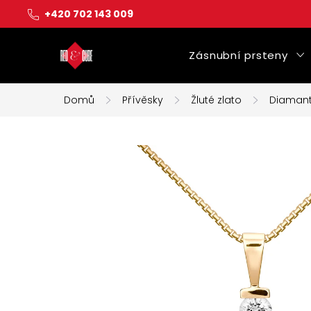
Přejít
+420 702 143 009
na
obsah
Zásnubní prsteny
Domů
Přívěsky
Žluté zlato
Diaman