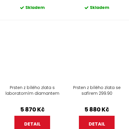
Skladem
Skladem
Prsten z bílého zlata s
Prsten z bílého zlata se
laboratorním diamantem
safírem 299.90
509.90
5 870 Kč
5 880 Kč
DETAIL
DETAIL