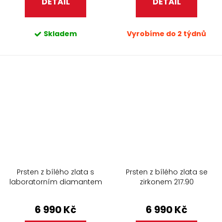
DETAIL
DETAIL
Skladem
Vyrobíme do 2 týdnů
Prsten z bílého zlata s
Prsten z bílého zlata se
laboratorním diamantem
zirkonem 217.90
270.90
6 990 Kč
6 990 Kč