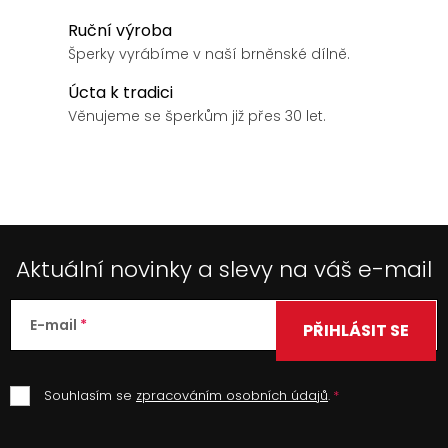
k
v
Ruční výroba
y
á
Šperky vyrábíme v naší brněnské dílně.
v
n
ý
Úcta k tradici
í
p
Věnujeme se šperkům již přes 30 let.
i
s
u
Aktuální novinky a slevy na váš e-mail
E-mail
PŘIHLÁSIT SE
Souhlasím se
zpracováním osobních údajů
.