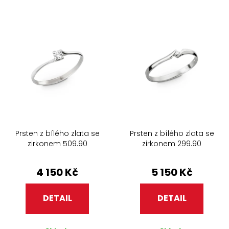
s
n
Nejdražší
p
í
r
p
Abecedně
o
r
d
o
u
d
k
u
t
k
ů
t
ů
Prsten z bílého zlata se
Prsten z bílého zlata se
zirkonem 509.90
zirkonem 299.90
4 150 Kč
5 150 Kč
DETAIL
DETAIL