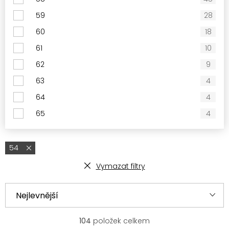
59
28
60
18
61
10
62
9
63
4
64
4
65
4
54
Vymazat filtry
V
Ř
Nejlevnější
ý
a
p
z
Nejprodávanější
104
položek celkem
i
e