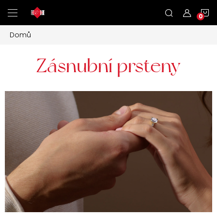
Přejít
N
na
obsah
Domů
K
Zásnubní prsteny