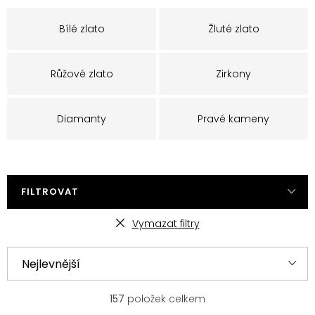
Bílé zlato
Žluté zlato
Růžové zlato
Zirkony
Diamanty
Pravé kameny
FILTROVAT
Vymazat filtry
V
Ř
Nejlevnější
ý
a
p
z
Nejprodávanější
157
položek celkem
i
e