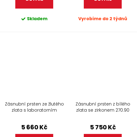
Skladem
Vyrobíme do 2 týdnů
Zásnubní prsten ze žlutého
Zásnubní prsten z bílého
zlata s laboratorním
zlata se zirkonem 270.90
diamantem 509.90
5 660 Kč
5 750 Kč