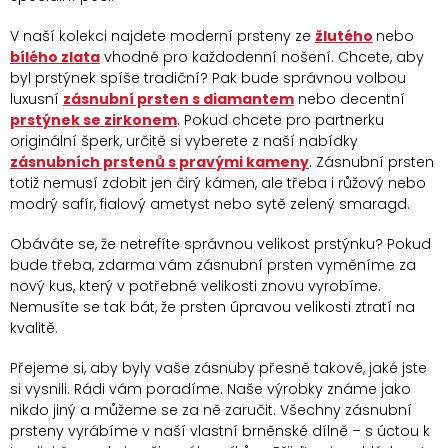
k
v
y
á
V naší kolekci najdete moderní prsteny ze
žlutého
nebo
v
bílého zlata
vhodné pro každodenní nošení. Chcete, aby
n
ý
byl prstýnek spíše tradiční? Pak bude správnou volbou
í
p
luxusní
zásnubní prsten s diamantem
nebo decentní
prstýnek se zirkonem
. Pokud chcete pro partnerku
i
originální šperk, určitě si vyberete z naší nabídky
s
zásnubních prstenů s pravými kameny
. Zásnubní prsten
u
totiž nemusí zdobit jen čirý kámen, ale třeba i růžový nebo
modrý safír, fialový ametyst nebo sytě zelený smaragd.
Obáváte se, že netrefíte správnou velikost prstýnku? Pokud
bude třeba, zdarma vám zásnubní prsten vyměníme za
nový kus, který v potřebné velikosti znovu vyrobíme.
Nemusíte se tak bát, že prsten úpravou velikosti ztratí na
kvalitě.
Přejeme si, aby byly vaše zásnuby přesně takové, jaké jste
si vysnili. Rádi vám poradíme. Naše výrobky známe jako
nikdo jiný a můžeme se za ně zaručit. Všechny zásnubní
prsteny vyrábíme v naší vlastní brněnské dílně – s úctou k