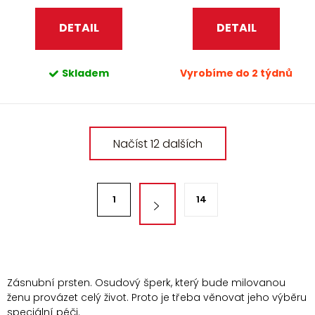
DETAIL
DETAIL
Skladem
Vyrobíme do 2 týdnů
O
Načíst 12 dalších
v
l
á
S
d
1
14
t
a
r
c
á
í
n
p
k
Zásnubní prsten. Osudový šperk, který bude milovanou
r
ženu provázet celý život. Proto je třeba věnovat jeho výběru
v
o
speciální péči.