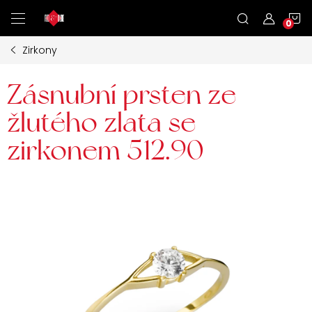
Přejít
N
na
obsah
Zirkony
K
Zásnubní prsten ze
žlutého zlata se
zirkonem 512.90