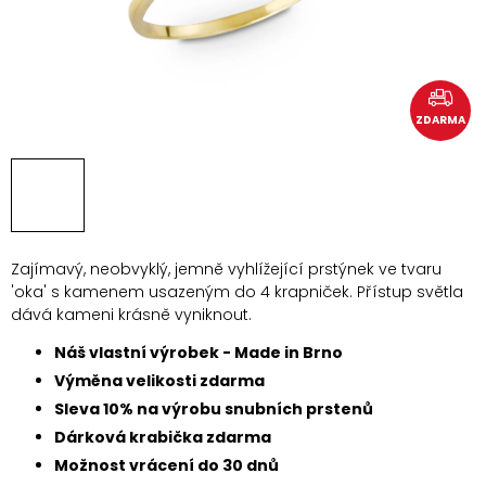
ZDARMA
Zajímavý, neobvyklý, jemně vyhlížející prstýnek ve tvaru
'oka' s kamenem usazeným do 4 krapniček. Přístup světla
dává kameni krásně vyniknout.
Náš vlastní výrobek - Made in Brno
Výměna velikosti zdarma
Sleva 10% na výrobu snubních prstenů
Dárková krabička zdarma
Možnost vrácení do 30 dnů